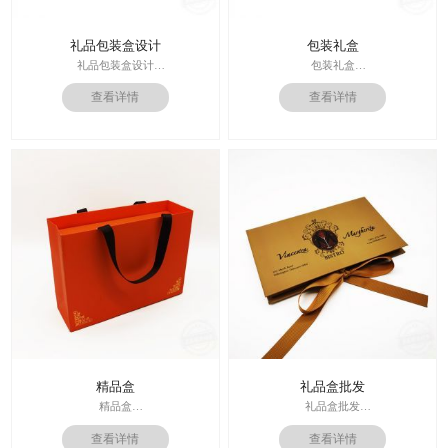
礼品包装盒设计
包装礼盒
礼品包装盒设计
包装礼盒
印刷技术： 专色印刷
查看详情
查看详情
印刷技术：专色印刷/四色印刷
面纸：特种纸
内材料：特种纸
内材料：1500克灰板
后工工艺：烫金/UV/凹凸/浮雕
后工工艺：烫金
价格：根据材质及工艺、数量报价
其他辅料：EVA+绒布内托；绸带
周期：签订合同确认样板后7-15个工
价格：根据材质及工艺、数量报
作日
价；
运输：全球发货，售后无忧
周期：签订合同确认样板后7-15个工
作日
精品盒
礼品盒批发
精品盒
礼品盒批发
印刷技术： 专色印刷
印刷技术： 专色印刷
查看详情
查看详情
面纸：特种纸
面纸：特种纸