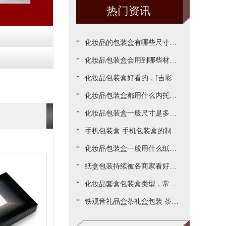
热门资讯
*
化妆品的包装盒有哪些尺寸，
*
包装尺寸需要怎么设定呢[吉彩
化妆品包装盒会用到哪些材
*
四方]
质？[吉彩四方]为您一一罗列
化妆品包装盒好看的，[吉彩四
*
出来
方]为客户做出各种好看包装案
化妆品包装盒都用什么内托，
*
例
[吉彩四方]常见的有三种材质
化妆品包装盒一般尺寸是多
*
少，实际测算的尺寸更精准[吉
手机包装盒 手机包装盒的制作
*
彩四方]
过程[吉彩四方]详解包装的制
化妆品包装盒一般用什么纸，
*
作流程
说说常用的材质都有哪些[吉彩
纸盒包装持续被各商家看好，
*
四方]
源于国家对环保的重视与监管
化妆品套盒包装盒类型，常见
*
[吉彩四方]新闻
的包装盒型有哪些呢？[吉彩四
铁观音礼品盒茶礼盒包装 茶叶
方]
包装盒礼盒定制厂家[吉彩四