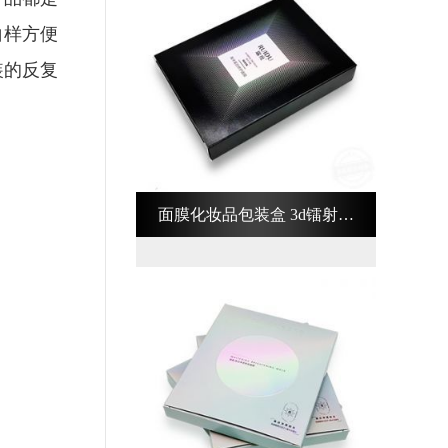
白样方便
装的反复
面膜化妆品包装盒 3d镭射化
妆品包装盒