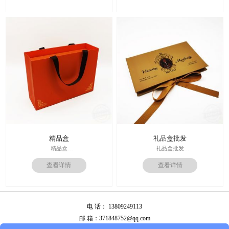
后工工艺：烫金/UV/凹凸/浮雕
后工工艺：烫金
价格：根据材质及工艺、数量报价
其他辅料：EVA+绒布内托；绸带
周期：签订合同确认样板后7-15个工
价格：根据材质及工艺、数量报
作日
价；
运输：全球发货，售后无忧
周期：签订合同确认样板后7-15个工
作日
精品盒
礼品盒批发
精品盒
礼品盒批发
印刷技术： 专色印刷
印刷技术： 专色印刷
查看详情
查看详情
面纸：特种纸
面纸：特种纸
内材料：1500克灰板
内材料：1500克灰板
后工工艺：烫金
其他辅料：卡纸内托；绸缎
其他辅料：EVA+绒布内托；绸带
价格：根据材质及工艺、数量报
价格：根据材质及工艺、数量报
价；
电 话： 13809249113
价；
周期：签订合同确认样板后7-15个工
周期：签订合同确认样板后7-15个工
作日
邮 箱：371848752@qq.com
作日