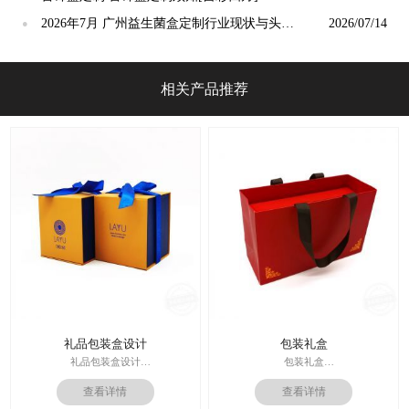
2026年7月 广州益生菌盒定制行业现状与头部
2026/07/14
●
品牌解读
相关产品推荐
礼品包装盒设计
包装礼盒
礼品包装盒设计
包装礼盒
印刷技术： 专色印刷
查看详情
查看详情
印刷技术：专色印刷/四色印刷
面纸：特种纸
内材料：特种纸
内材料：1500克灰板