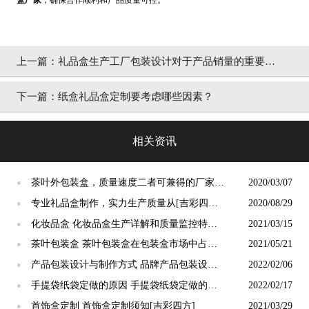
上一篇：
礼品盒生产工厂包装设计对于产品销量的重要
性？
下一篇：
纸盒礼品盒定制要考虑哪些因素？
相关资讯
茶叶外包装盒，质量速度二者可兼得的厂家
2020/03/07
●
[吉彩四方]
专业礼品盒制作，实力生产质量从[吉彩四方]
2020/08/29
●
制作出来
化妆品盒 化妆品盒生产详解和质量监控特点
2021/03/15
●
[吉彩四方]包装盒设计生产厂家
茶叶包装盒 茶叶包装盒在包装盒市场中占据
2021/05/21
●
的位置是怎样的 [吉彩四方]
产品包装设计与制作方式 品牌产品包装设计
2022/02/06
●
与制作[吉彩四方]
手提袋纸袋定做的原因 手提袋纸袋定做的好
2022/02/17
●
处[吉彩四方]
首饰盒定制 首饰盒定制​须知[吉彩四方]
2021/03/29
●