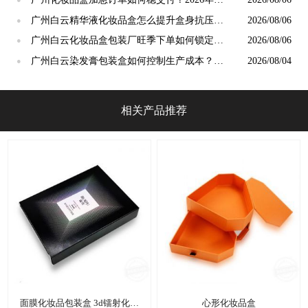
月包装厂排单避坑指南
​广州白云精华液化妆品盒怎么提升盒身抗压能
2026/08/06
●
力？2026年8月加固攻略
​广州白云化妆品盒包装厂旺季下单如何锁定交
2026/08/06
●
期？2026 年 8 月排单攻略
广州白云染发膏包装盒如何控制生产成本？
2026/08/04
●
2026年8月省钱攻略
相关产品推荐
面膜化妆品包装盒 3d镭射化妆
心形化妆品盒