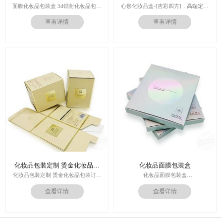
品包装盒
面膜化妆品包装盒 3d镭射化妆品包装
心形化妆品盒-[吉彩四方]，高端定制
盒
走心的礼品包装盒
查看详情
查看详情
多对1服务,德国SGD技术,3.0创意视觉
印刷技术：专色印刷/四色印刷
设计,实体工厂,德国海德堡7色UV印刷
内材料：特种纸
机,全自动啤烫粘,节省工时26%
后工工艺：烫金/UV/凹凸/浮雕
价格：根据材质及工艺、数量报价
周期：签订合同确认样板后7-15个工
作日
运输：全球发货，售后无忧
化妆品包装定制 烫金化妆品包
化妆品面膜包装盒
装订做
化妆品包装定制 烫金化妆品包装订做
化妆品面膜包装盒
厂家
材料：金银卡纸，特种纸
查看详情
查看详情
工艺：uv，击凸，烫金
印刷技术：专色印刷/四色印刷
价格：根据材质及工艺、数量报价
内材料：特种纸
周期：签订合同确认样板后7-15个工
后工工艺：烫金/UV/凹凸/浮雕
作日