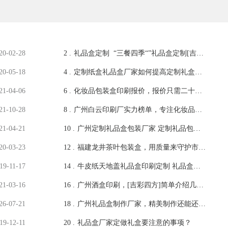
20-02-28
2 .
礼品盒定制 “三餐四季“”礼品盒定制[吉彩
四方]专注礼品包装盒定制厂家
20-05-18
4 .
定制纸盒礼品盒厂家如何提高定制礼盒的
质量？
21-04-06
6 .
化妆品包装盒印刷报价，报价只需二十分
钟的前提是什么[吉彩四方]
21-10-28
8 .
广州白云印刷厂实力榜单，专注化妆品包
装盒定制优质厂家盘点
21-04-21
10 .
广州定制礼品盒包装厂家 定制礼品包装
礼盒印刷厂家 [吉彩四方]
20-03-23
12 .
福建龙井茶叶包装盒，用质量来守护市场
中的价值[吉彩四方]
19-11-17
14 .
牛皮纸天地盖礼品盒印刷定制 礼品盒包
装盒印刷定做厂家[吉彩四方]
21-03-16
16 .
广州酒盒印刷，[吉彩四方]简单介绍几种
印刷种类方便客户参考
26-07-21
18 .
广州礼品盒制作厂家，精美制作还能还原
设计理念[吉彩四方]
19-12-11
20 .
礼品盒厂家定做礼盒要注意的事项？