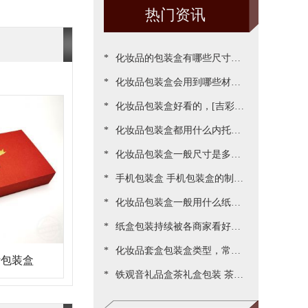
热门资讯
*
化妆品的包装盒有哪些尺寸，
*
包装尺寸需要怎么设定呢[吉彩
化妆品包装盒会用到哪些材
*
四方]
质？[吉彩四方]为您一一罗列
化妆品包装盒好看的，[吉彩四
*
出来
方]为客户做出各种好看包装案
化妆品包装盒都用什么内托，
*
例
[吉彩四方]常见的有三种材质
化妆品包装盒一般尺寸是多
*
少，实际测算的尺寸更精准[吉
手机包装盒 手机包装盒的制作
*
彩四方]
过程[吉彩四方]详解包装的制
化妆品包装盒一般用什么纸，
*
作流程
说说常用的材质都有哪些[吉彩
纸盒包装持续被各商家看好，
*
四方]
源于国家对环保的重视与监管
化妆品套盒包装盒类型，常见
叶包装盒
*
[吉彩四方]新闻
的包装盒型有哪些呢？[吉彩四
铁观音礼品盒茶礼盒包装 茶叶
方]
包装盒礼盒定制厂家[吉彩四