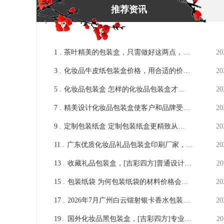
推荐资讯
1 .
茶叶精美的包装盒，只需做好这两点，精
20
美就不是问题[吉彩四方]
3 .
化妆品牛皮纸包装盒价格，用合适的价格
20
做出应有的价值[吉彩四方]
5 .
化妆品包装盒 怎样的化妆品包装盒才能
20
赢得顾客的倾心[吉彩四方]
7 .
精美设计化妆品包装盒使客户和品牌受益
20
的5种方式 [吉彩四方]
9 .
定制包装纸盒 定制包装纸盒更精致从这
20
些方面下手[吉彩四方]
11 .
广东优质化妆品礼品包装盒印刷厂家，印
20
刷知识[吉彩四方]
13 .
收藏礼品包装盒，[吉彩四方]普通设计也
20
能做出工艺品品质的厂家
15 .
包装纸袋 为何包装纸袋的材料价格会一
20
直往上涨[吉彩四方]多年包装订做经验答
17 .
2026年7月广州白云镭射银卡香水包装盒
20
疑解惑
容易掉色怎么解决？印刷工艺改良攻略
19 .
国外化妆品黑包装盒，[吉彩四方]专业角
20