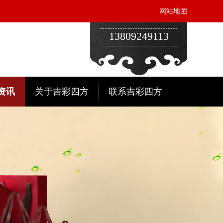
网站地图
13809249113
资讯
关于吉彩四方
联系吉彩四方