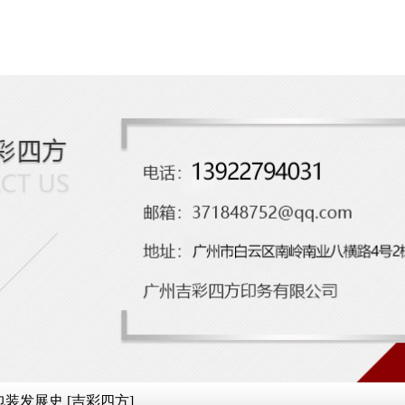
装发展史 [吉彩四方]