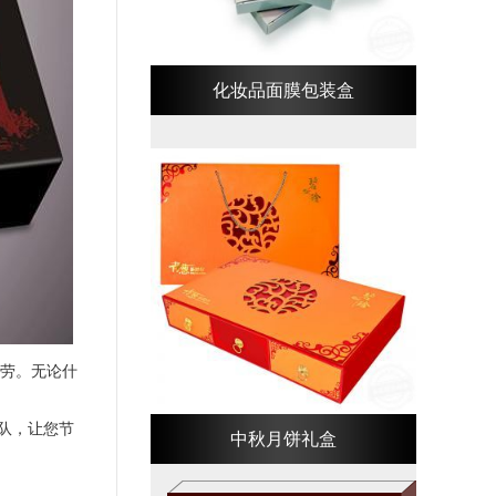
化妆品面膜包装盒
劳。无论什
队，让您节
中秋月饼礼盒