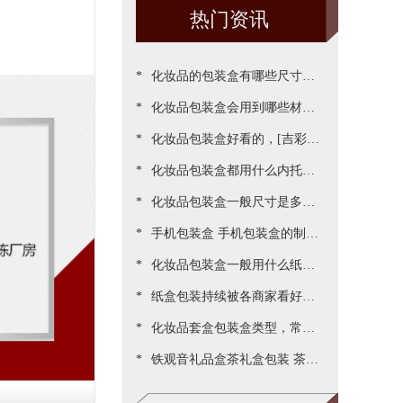
热门资讯
*
化妆品的包装盒有哪些尺寸，
*
包装尺寸需要怎么设定呢[吉彩
化妆品包装盒会用到哪些材
*
四方]
质？[吉彩四方]为您一一罗列
化妆品包装盒好看的，[吉彩四
*
出来
方]为客户做出各种好看包装案
化妆品包装盒都用什么内托，
*
例
[吉彩四方]常见的有三种材质
化妆品包装盒一般尺寸是多
*
少，实际测算的尺寸更精准[吉
手机包装盒 手机包装盒的制作
*
彩四方]
过程[吉彩四方]详解包装的制
化妆品包装盒一般用什么纸，
*
作流程
说说常用的材质都有哪些[吉彩
纸盒包装持续被各商家看好，
*
四方]
源于国家对环保的重视与监管
化妆品套盒包装盒类型，常见
*
[吉彩四方]新闻
的包装盒型有哪些呢？[吉彩四
铁观音礼品盒茶礼盒包装 茶叶
方]
包装盒礼盒定制厂家[吉彩四