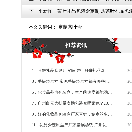
下一个新闻：
茶叶礼品包装盒定制 从茶叶礼品包装
本文关键词：
定制茶叶盒
推荐资讯
1 .
月饼礼品盒设计 如何进行月饼礼品盒设
20
计能让销量直线上升？ [吉彩四方]
3 .
手提袋尺寸 常见手提袋尺寸都有哪些[吉
20
彩四方]包装印刷指定厂家
5 .
化妆品外内包装盒，生产的速度都能满足
20
客户的要求[吉彩四方]
7 .
广州白云大批量次抛包装盒哪家稳？2026
20
年8月批量品控管控攻略
9 .
好的化妆品包装盒厂家直销，稳定的生产
20
力更持久的供货[吉彩四方]
11 .
礼品盒定制生产厂家发展趋势 广州礼品
20