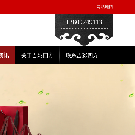
网站地图
13809249113
资讯
关于吉彩四方
联系吉彩四方