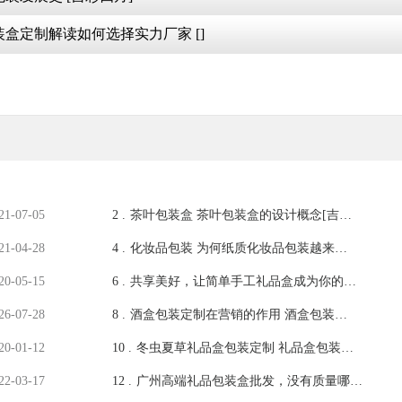
盒定制解读如何选择实力厂家 []
21-07-05
2 .
茶叶包装盒 茶叶包装盒的设计概念[吉彩
四方]
21-04-28
4 .
化妆品包装 为何纸质化妆品包装越来越
流行[吉彩四方]包装定制
20-05-15
6 .
共享美好，让简单手工礼品盒成为你的感
恩传递媒介！[吉彩四方]
26-07-28
8 .
酒盒包装定制在营销的作用 酒盒包装定
制好处[吉彩四方]
20-01-12
10 .
冬虫夏草礼品盒包装定制 礼品盒包装盒
厂家印刷[吉彩四方]
22-03-17
12 .
广州高端礼品包装盒批发，没有质量哪里