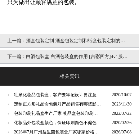
只为做出让顾客满意的包装。
上一篇：
酒盒包装定制 酒盒包装定制和纸盒包装定制的区
别[吉彩四方]
下一篇：
白酒包装盒 白酒包装盒的作用 [吉彩四方]4v1服务
厂家 包装定制
相关资讯
牡泉化妆品包装盒，客户要牢记设计要注意的
2020/10/07
●
五个点[吉彩四方]
定制正方形礼品盒包装对产品销售有哪些影
2023/11/30
●
响？
包装印刷礼品盒生产厂家 礼品盒包装印刷定
2022/07/22
●
制[吉彩四方]
化妆品外包装盒颜色，保证印刷颜色不偏色的
2020/02/26
●
厂家[吉彩四方]
2026年7月广州益生菌包装盒厂家哪家价格合
2026/07/08
●