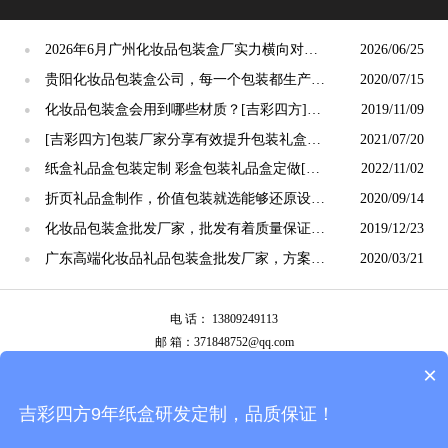
2026年6月广州化妆品包装盒厂实力横向对比
2026/06/25
●
｜内行采购必看，避开转包、色差、交期坑
贵阳化妆品包装盒公司，每一个包装都生产的
2020/07/15
●
有质量[吉彩四方]
化妆品包装盒会用到哪些材质？[吉彩四方]为
2019/11/09
●
您一一罗列出来
[吉彩四方]包装厂家分享有效提升包装礼盒制
2021/07/20
●
作档次的办法
纸盒礼品盒包装定制 彩盒包装礼品盒定做[吉
2022/11/02
●
彩四方]
折页礼品盒制作，价值包装就选能够还原设计
2020/09/14
●
的[吉彩四方]
化妆品包装盒批发厂家，批发有着质量保证的
2019/12/23
●
包装[吉彩四方]
广东高端化妆品礼品包装盒批发厂家，方案策
2020/03/21
●
划[吉彩四方]
电 话： 13809249113
邮 箱：371848752@qq.com
公司地址：广州市白云区南岭南业八横路4号2栋厂房
×
备案号：
粤ICP备13087292号
吉彩四方9年纸盒研发定制，品质保证！