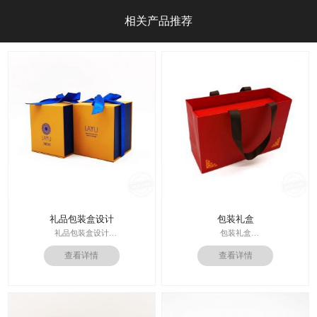
相关产品推荐
礼品包装盒设计
包装礼盒
礼品包装盒设计
包装礼盒
印刷技术： 专色印刷
查看详情
查看详情
印刷技术：专色印刷/四色印刷
面纸：特种纸
内材料：特种纸
内材料：1500克灰板
后工工艺：烫金/UV/凹凸/浮雕
后工工艺：烫金
价格：根据材质及工艺、数量报价
其他辅料：EVA+绒布内托；绸带
周期：签订合同确认样板后7-15个工
价格：根据材质及工艺、数量报
作日
价；