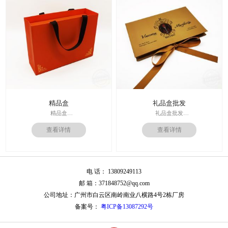
运输：全球发货，售后无忧
周期：签订合同确认样板后7-15个工
作日
精品盒
礼品盒批发
精品盒
礼品盒批发
印刷技术： 专色印刷
印刷技术： 专色印刷
查看详情
查看详情
面纸：特种纸
面纸：特种纸
内材料：1500克灰板
内材料：1500克灰板
后工工艺：烫金
其他辅料：卡纸内托；绸缎
其他辅料：EVA+绒布内托；绸带
价格：根据材质及工艺、数量报
价格：根据材质及工艺、数量报
价；
电 话： 13809249113
价；
周期：签订合同确认样板后7-15个工
周期：签订合同确认样板后7-15个工
作日
邮 箱：371848752@qq.com
作日
公司地址：广州市白云区南岭南业八横路4号2栋厂房
备案号：
粤ICP备13087292号