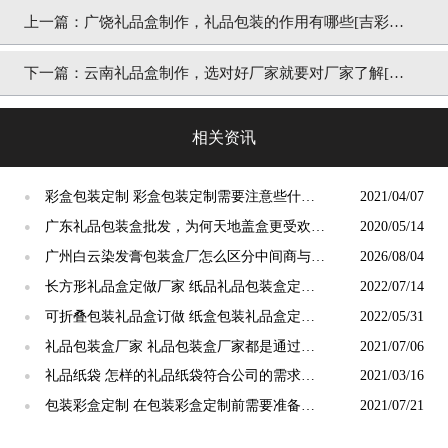
上一篇：
广饶礼品盒制作，礼品包装的作用有哪些[吉彩四
方]来简析
下一篇：
云南礼品盒制作，选对好厂家就要对厂家了解[吉
彩四方]值得托付
相关资讯
彩盒包装定制 彩盒包装定制需要注意些什么
2021/04/07
●
问题[吉彩四方]帮您排忧解难
广东礼品包装盒批发，为何天地盖盒更受欢迎
2020/05/14
●
[吉彩四方]
广州白云染发膏包装盒厂怎么区分中间商与源
2026/08/04
●
头工厂？2026年8月辨别攻略
长方形礼品盒定做厂家 纸品礼品包装盒定制
2022/07/14
●
[吉彩四方]
可折叠包装礼品盒订做 纸盒包装礼品盒定制
2022/05/31
●
[吉彩四方]
礼品包装盒厂家 礼品包装盒厂家都是通过哪
2021/07/06
●
些方面刺激消费者的购买心理？ [吉彩四方]
礼品纸袋 怎样的礼品纸袋符合公司的需求
2021/03/16
●
呢？[吉彩四方]一站式服务厂与您详谈
包装彩盒定制 在包装彩盒定制前需要准备哪
2021/07/21
●
些材料才会更方便 [吉彩四方]