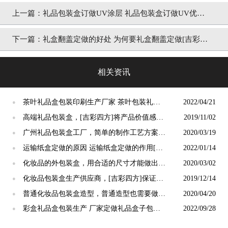
上一篇：
礼品包装盒订做UV涂层 礼品包装盒订做UV优缺
点[吉彩四方]
下一篇：
礼盒翻盖定做的好处 为何要礼盒翻盖定做[吉彩四
方]
相关资讯
茶叶礼品盒包装印刷生产厂家 茶叶包装礼品
2022/04/21
●
盒子设计定制[吉彩四方]
高端礼品包装盒，[吉彩四方]将产品价值感提
2019/11/02
●
高的包装定做
广州礼品包装盒工厂，简单的制作工艺方案推
2020/03/19
●
荐[吉彩四方]
运输纸盒定做的原因 运输纸盒定做的作用[吉
2022/01/14
●
彩四方]
化妆品的外包装盒，用合适的尺寸才能做出影
2020/03/02
●
响力的包装[吉彩四方]
化妆品包装盒生产供应商，[吉彩四方]保证生
2019/12/14
●
产品质提高产品价值
普通化妆品包装盒造型，普通造型也需要做出
2020/04/20
●
相应价值[吉彩四方]
彩盒礼品盒包装生产 厂家定做礼品盒子包装
2022/09/28
●
[吉彩四方]