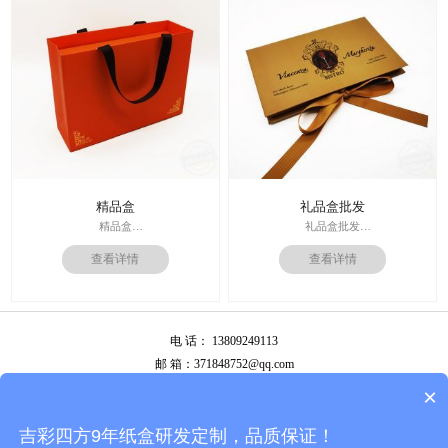
作日
价；
运输：全球发货，售后无忧
周期：签订合同确认样板后7-15个工
作日
精品盒
礼品盒批发
精品盒
礼品盒批发
印刷技术： 专色印刷
印刷技术： 专色印刷
查看详情
查看详情
面纸：特种纸
面纸：特种纸
内材料：1500克灰板
内材料：1500克灰板
后工工艺：烫金
其他辅料：卡纸内托；绸缎
其他辅料：EVA+绒布内托；绸带
价格：根据材质及工艺、数量报
价格：根据材质及工艺、数量报
价；
电 话： 13809249113
价；
周期：签订合同确认样板后7-15个工
周期：签订合同确认样板后7-15个工
作日
邮 箱：371848752@qq.com
作日
公司地址：广州市白云区南岭南业八横路4号2栋厂房
×
备案号：
粤ICP备13087292号
吉彩四方9年纸盒研发定制，品质保证！