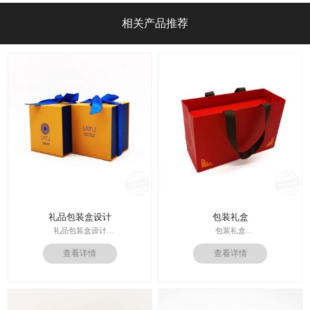
相关产品推荐
礼品包装盒设计
包装礼盒
礼品包装盒设计
包装礼盒
印刷技术： 专色印刷
查看详情
查看详情
印刷技术：专色印刷/四色印刷
面纸：特种纸
内材料：特种纸
内材料：1500克灰板
后工工艺：烫金/UV/凹凸/浮雕
后工工艺：烫金
价格：根据材质及工艺、数量报价
其他辅料：EVA+绒布内托；绸带
周期：签订合同确认样板后7-15个工
价格：根据材质及工艺、数量报