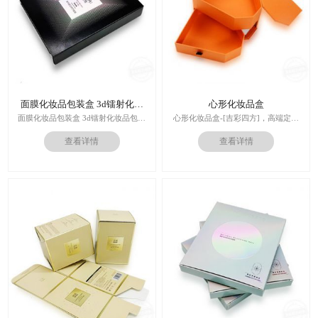
面膜化妆品包装盒 3d镭射化妆
心形化妆品盒
品包装盒
面膜化妆品包装盒 3d镭射化妆品包装
心形化妆品盒-[吉彩四方]，高端定制
盒
走心的礼品包装盒
查看详情
查看详情
多对1服务,德国SGD技术,3.0创意视觉
印刷技术：专色印刷/四色印刷
设计,实体工厂,德国海德堡7色UV印刷
内材料：特种纸
机,全自动啤烫粘,节省工时26%
后工工艺：烫金/UV/凹凸/浮雕
价格：根据材质及工艺、数量报价
周期：签订合同确认样板后7-15个工
作日
运输：全球发货，售后无忧