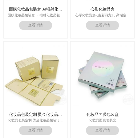
面膜化妆品包装盒 3d镭射化妆
心形化妆品盒
品包装盒
面膜化妆品包装盒 3d镭射化妆品包装
心形化妆品盒-[吉彩四方]，高端定制
盒
走心的礼品包装盒
查看详情
查看详情
多对1服务,德国SGD技术,3.0创意视觉
印刷技术：专色印刷/四色印刷
设计,实体工厂,德国海德堡7色UV印刷
内材料：特种纸
机,全自动啤烫粘,节省工时26%
后工工艺：烫金/UV/凹凸/浮雕
价格：根据材质及工艺、数量报价
周期：签订合同确认样板后7-15个工
作日
运输：全球发货，售后无忧
化妆品包装定制 烫金化妆品包
化妆品面膜包装盒
装订做
化妆品包装定制 烫金化妆品包装订做
化妆品面膜包装盒
厂家
材料：金银卡纸，特种纸
查看详情
查看详情
工艺：uv，击凸，烫金
印刷技术：专色印刷/四色印刷
价格：根据材质及工艺、数量报价