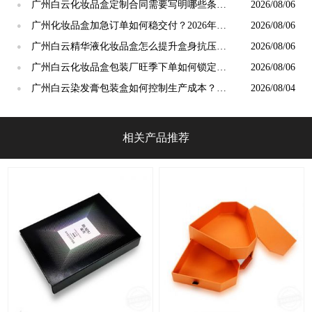
2026 年 8 月用纸攻略
广州白云化妆品盒定制合同需要写明哪些条
2026/08/06
●
款？2026 年 8 月签约攻略
广州化妆品盒加急订单如何稳交付？2026年8
2026/08/06
●
月包装厂排单避坑指南
​广州白云精华液化妆品盒怎么提升盒身抗压能
2026/08/06
●
力？2026年8月加固攻略
​广州白云化妆品盒包装厂旺季下单如何锁定交
2026/08/06
●
期？2026 年 8 月排单攻略
广州白云染发膏包装盒如何控制生产成本？
2026/08/04
●
2026年8月省钱攻略
相关产品推荐