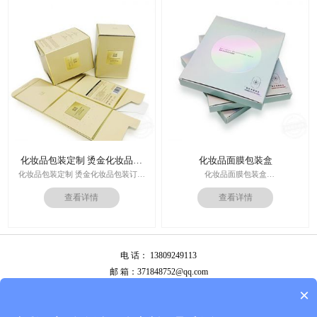
价格：根据材质及工艺、数量报价
周期：签订合同确认样板后7-15个工
作日
运输：全球发货，售后无忧
化妆品包装定制 烫金化妆品包
化妆品面膜包装盒
装订做
化妆品包装定制 烫金化妆品包装订做
化妆品面膜包装盒
厂家
材料：金银卡纸，特种纸
查看详情
查看详情
工艺：uv，击凸，烫金
印刷技术：专色印刷/四色印刷
价格：根据材质及工艺、数量报价
内材料：特种纸
周期：签订合同确认样板后7-15个工
后工工艺：烫金/UV/凹凸/浮雕
作日
价格：根据材质及工艺、数量报价
运输：全球发货，售后无忧
电 话： 13809249113
周期：签订合同确认样板后7-15个工
作日
邮 箱：371848752@qq.com
运输：全球发货，售后无忧
公司地址：广州市白云区南岭南业八横路4号2栋厂房
×
备案号：
粤ICP备13087292号