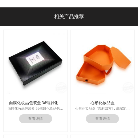
力？2026年8月加固攻略
相关产品推荐
面膜化妆品包装盒 3d镭射化妆
心形化妆品盒
品包装盒
面膜化妆品包装盒 3d镭射化妆品包装
心形化妆品盒-[吉彩四方]，高端定制
盒
走心的礼品包装盒
查看详情
查看详情
多对1服务,德国SGD技术,3.0创意视觉
印刷技术：专色印刷/四色印刷
设计,实体工厂,德国海德堡7色UV印刷
内材料：特种纸
机,全自动啤烫粘,节省工时26%
后工工艺：烫金/UV/凹凸/浮雕