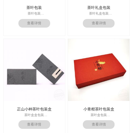
茶叶包装
茶叶礼盒包装
茶叶包装
茶叶礼盒包装
印刷技术： 专色印刷
印刷技术： 专色印刷；
查看详情
查看详情
面纸：单铜纸纸
材料：特种纸
内材料：1500克白板
后工工艺：烫红金
价格：根据材质及工艺、数量报
其他辅料：卡纸内托；
价；
价格：根据材质及工艺、数量报
周期：签订合同确认样板后7-15个工
价；
作日
周期：签订合同确认样板后7-15个工
作日
正山小种茶叶包装盒
小青柑茶叶包装盒
茶叶盒盒包装
茶叶盒包装
印刷技术： 专色印刷
印刷技术： 专色印刷
查看详情
查看详情
材质：热熔纸
面纸：特种纸
后工工艺：热烫工艺
内材料：1500克灰板