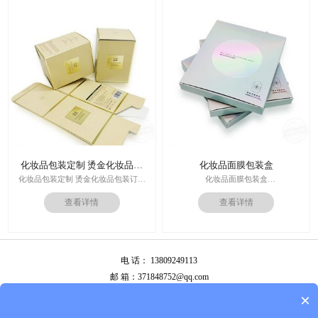
价格：根据材质及工艺、数量报价
周期：签订合同确认样板后7-15个工
作日
运输：全球发货，售后无忧
化妆品包装定制 烫金化妆品包
化妆品面膜包装盒
装订做
化妆品包装定制 烫金化妆品包装订做
化妆品面膜包装盒
厂家
材料：金银卡纸，特种纸
查看详情
查看详情
工艺：uv，击凸，烫金
印刷技术：专色印刷/四色印刷
价格：根据材质及工艺、数量报价
内材料：特种纸
周期：签订合同确认样板后7-15个工
后工工艺：烫金/UV/凹凸/浮雕
作日
价格：根据材质及工艺、数量报价
运输：全球发货，售后无忧
电 话： 13809249113
周期：签订合同确认样板后7-15个工
作日
邮 箱：371848752@qq.com
运输：全球发货，售后无忧
公司地址：广州市白云区南岭南业八横路4号2栋厂房
×
备案号：
粤ICP备13087292号