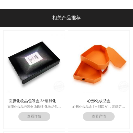
产实力？2026年8月攻略
相关产品推荐
面膜化妆品包装盒 3d镭射化妆
心形化妆品盒
品包装盒
面膜化妆品包装盒 3d镭射化妆品包装
心形化妆品盒-[吉彩四方]，高端定制
盒
走心的礼品包装盒
查看详情
查看详情
多对1服务,德国SGD技术,3.0创意视觉
印刷技术：专色印刷/四色印刷
设计,实体工厂,德国海德堡7色UV印刷
内材料：特种纸
机,全自动啤烫粘,节省工时26%
后工工艺：烫金/UV/凹凸/浮雕