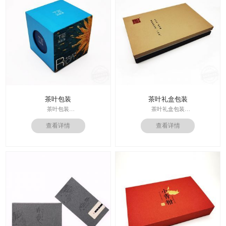
茶叶包装
茶叶礼盒包装
茶叶包装
茶叶礼盒包装
印刷技术： 专色印刷
印刷技术： 专色印刷；
查看详情
查看详情
面纸：单铜纸纸
材料：特种纸
内材料：1500克白板
后工工艺：烫红金
价格：根据材质及工艺、数量报
其他辅料：卡纸内托；
价；
价格：根据材质及工艺、数量报
周期：签订合同确认样板后7-15个工
价；
作日
周期：签订合同确认样板后7-15个工
作日