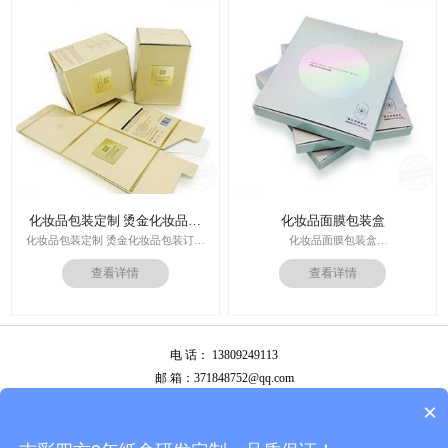
价格：根据材质及工艺、数量报价
周期：签订合同确认样板后7-15个工
作日
运输：全球发货，售后无忧
化妆品包装定制 烫金化妆品包
化妆品面膜包装盒
装订做
化妆品包装定制 烫金化妆品包装订做
化妆品面膜包装盒
厂家
材料：金银卡纸，特种纸
查看详情
查看详情
工艺：uv，击凸，烫金
印刷技术：专色印刷/四色印刷
价格：根据材质及工艺、数量报价
内材料：特种纸
周期：签订合同确认样板后7-15个工
后工工艺：烫金/UV/凹凸/浮雕
作日
价格：根据材质及工艺、数量报价
运输：全球发货，售后无忧
电 话： 13809249113
周期：签订合同确认样板后7-15个工
作日
邮 箱：371848752@qq.com
运输：全球发货，售后无忧
公司地址：广州市白云区南岭南业八横路4号2栋厂房
×
备案号：
粤ICP备13087292号