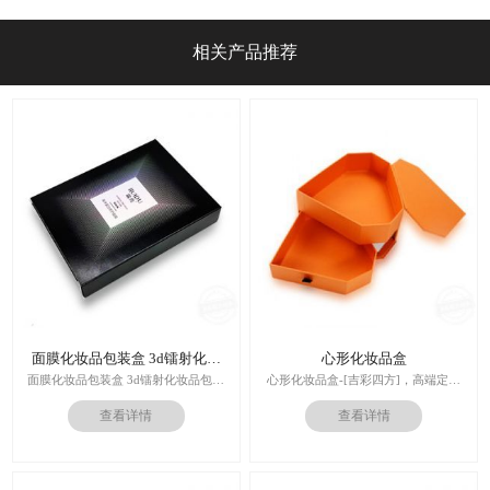
2026年8月省钱攻略
相关产品推荐
面膜化妆品包装盒 3d镭射化妆
心形化妆品盒
品包装盒
面膜化妆品包装盒 3d镭射化妆品包装
心形化妆品盒-[吉彩四方]，高端定制
盒
走心的礼品包装盒
查看详情
查看详情
多对1服务,德国SGD技术,3.0创意视觉
印刷技术：专色印刷/四色印刷
设计,实体工厂,德国海德堡7色UV印刷
内材料：特种纸
机,全自动啤烫粘,节省工时26%
后工工艺：烫金/UV/凹凸/浮雕