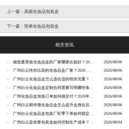
上一篇：
高级化妆品包装盒
下一篇：
简单化妆品包装盒
相关资讯
做批量美妆化妆品盒的厂家哪家比较好？2026
2026/08/06
●
年8月靠谱量产厂家甄选攻略
广州白云性价比高的化妆品盒厂家？2026 年
2026/08/06
●
8 月长期合作攻略
广州白云化妆品盒怎么选合适的纸张克重？
2026/08/06
●
2026 年 8 月用纸攻略
广州白云化妆品盒定制合同需要写明哪些条
2026/08/06
●
款？2026 年 8 月签约攻略
广州化妆品盒加急订单如何稳交付？2026年8
2026/08/06
●
月包装厂排单避坑指南
​广州白云精华液化妆品盒怎么提升盒身抗压能
2026/08/06
●
力？2026年8月加固攻略
​广州白云化妆品盒包装厂旺季下单如何锁定交
2026/08/06
●
期？2026 年 8 月排单攻略
广州白云染发膏包装盒如何控制生产成本？
2026/08/04
●