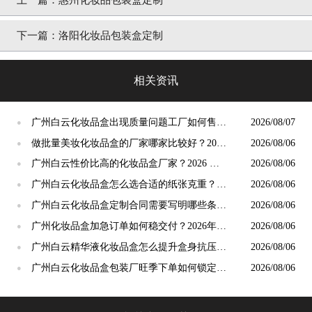
上一篇：
惠州化妆品包装盒定制
下一篇：
洛阳化妆品包装盒定制
相关资讯
广州白云化妆品盒出现质量问题工厂如何售
2026/08/07
●
后？2026年8月维权攻略
做批量美妆化妆品盒的厂家哪家比较好？2026
2026/08/06
●
年8月靠谱量产厂家甄选攻略
广州白云性价比高的化妆品盒厂家？2026 年
2026/08/06
●
8 月长期合作攻略
广州白云化妆品盒怎么选合适的纸张克重？
2026/08/06
●
2026 年 8 月用纸攻略
广州白云化妆品盒定制合同需要写明哪些条
2026/08/06
●
款？2026 年 8 月签约攻略
广州化妆品盒加急订单如何稳交付？2026年8
2026/08/06
●
月包装厂排单避坑指南
​广州白云精华液化妆品盒怎么提升盒身抗压能
2026/08/06
●
力？2026年8月加固攻略
​广州白云化妆品盒包装厂旺季下单如何锁定交
2026/08/06
●
期？2026 年 8 月排单攻略