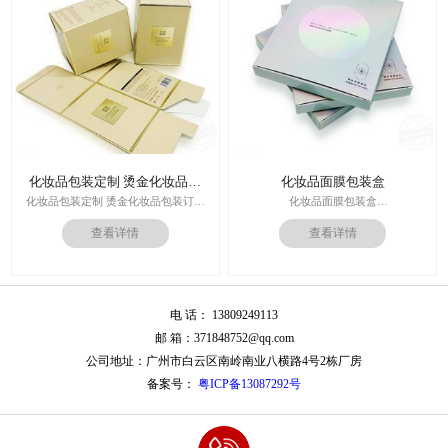
运输：全球发货，售后无忧
化妆品包装定制 烫金化妆品包
化妆品面膜包装盒
装订做
化妆品包装定制 烫金化妆品包装订做
化妆品面膜包装盒
厂家
材料：金银卡纸，特种纸
查看详情
查看详情
工艺：uv，击凸，烫金
印刷技术：专色印刷/四色印刷
价格：根据材质及工艺、数量报价
内材料：特种纸
周期：签订合同确认样板后7-15个工
后工工艺：烫金/UV/凹凸/浮雕
作日
价格：根据材质及工艺、数量报价
运输：全球发货，售后无忧
电 话： 13809249113
周期：签订合同确认样板后7-15个工
作日
邮 箱：371848752@qq.com
运输：全球发货，售后无忧
公司地址：广州市白云区南岭南业八横路4号2栋厂房
备案号：
粤ICP备13087292号