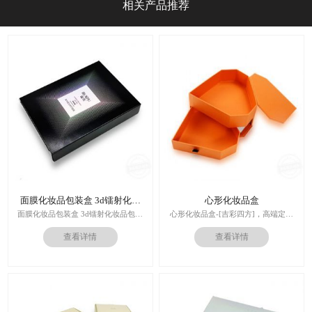
相关产品推荐
面膜化妆品包装盒 3d镭射化妆
心形化妆品盒
品包装盒
面膜化妆品包装盒 3d镭射化妆品包装
心形化妆品盒-[吉彩四方]，高端定制
盒
走心的礼品包装盒
查看详情
查看详情
多对1服务,德国SGD技术,3.0创意视觉
印刷技术：专色印刷/四色印刷
设计,实体工厂,德国海德堡7色UV印刷
内材料：特种纸
机,全自动啤烫粘,节省工时26%
后工工艺：烫金/UV/凹凸/浮雕
价格：根据材质及工艺、数量报价
周期：签订合同确认样板后7-15个工
作日