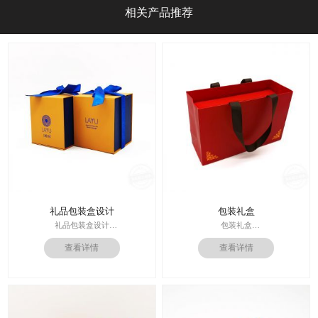
相关产品推荐
礼品包装盒设计
包装礼盒
礼品包装盒设计
包装礼盒
印刷技术： 专色印刷
查看详情
查看详情
印刷技术：专色印刷/四色印刷
面纸：特种纸
内材料：特种纸
内材料：1500克灰板
后工工艺：烫金/UV/凹凸/浮雕
后工工艺：烫金
价格：根据材质及工艺、数量报价
其他辅料：EVA+绒布内托；绸带
周期：签订合同确认样板后7-15个工
价格：根据材质及工艺、数量报
作日
价；