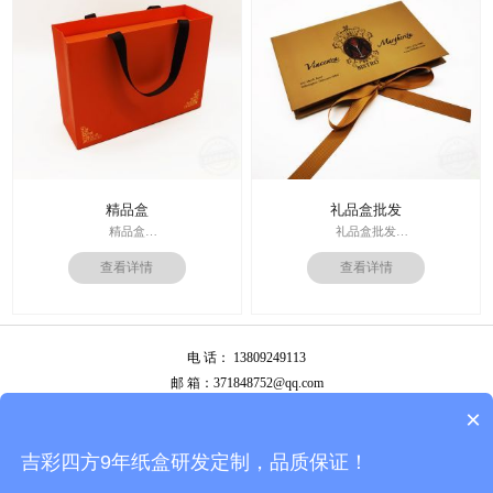
运输：全球发货，售后无忧
周期：签订合同确认样板后7-15个工
作日
精品盒
礼品盒批发
精品盒
礼品盒批发
印刷技术： 专色印刷
印刷技术： 专色印刷
查看详情
查看详情
面纸：特种纸
面纸：特种纸
内材料：1500克灰板
内材料：1500克灰板
后工工艺：烫金
其他辅料：卡纸内托；绸缎
其他辅料：EVA+绒布内托；绸带
价格：根据材质及工艺、数量报
价格：根据材质及工艺、数量报
价；
电 话： 13809249113
价；
周期：签订合同确认样板后7-15个工
周期：签订合同确认样板后7-15个工
作日
邮 箱：371848752@qq.com
作日
公司地址：广州市白云区南岭南业八横路4号2栋厂房
×
备案号：
粤ICP备13087292号
吉彩四方9年纸盒研发定制，品质保证！