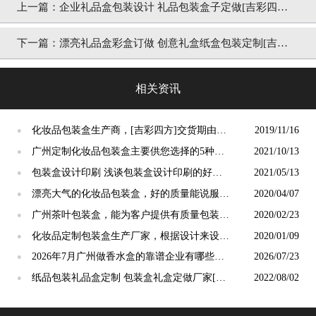
上一篇：
企业礼品盒包装设计 礼品包装盒子定做[吉彩四
方]
下一篇：
漂亮礼品盒彩盒订做 创意礼盒纸盒包装定制[吉彩
四方]
相关资讯
化妆品包装盒生产商，[吉彩四方]交货期由客
2019/11/16
●
户来定能够配合进度
广州定制化妆品包装盒主要供您选择的5种包
2021/10/13
●
装类型[吉彩四方]
包装盒设计印刷 浅谈包装盒设计印刷的好
2021/05/13
●
处 [吉彩四方] 包装设计定制一站式服务厂家
漂亮大气的化妆品包装盒，好的质量能说服消
2020/04/07
●
费者[吉彩四方]
广州茶叶包装盒，能为客户提供有质量包装的
2020/02/23
●
厂家[吉彩四方]
化妆品定制包装盒生产厂家，根据设计来设定
2020/01/09
●
材质[吉彩四方]
2026年7月广州做香水盒的靠谱企业有哪些：
2026/07/23
●
最新专业推荐
纸品包装礼品盒定制 包装盒礼盒定做厂家[吉
2022/08/02
●
彩四方]