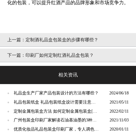
化的包装，可以提升红酒产品的品牌形象和市场竞争力。
上一篇：
定制酒礼品盒包装盒的步骤有哪些？
下一篇：
印刷厂如何定制红酒礼品盒包装？
相关资讯
礼品盒生产厂家产品包装设计的方法有哪些？
2024/06/18
●
礼品包装纸盒 礼品包装纸盒设计需要注意的
2021/05/11
●
问题讲解 [吉彩四方]多对一服务厂家 德国进
定制金属包装盒方法 如何定制金属包装盒[吉
2022/02/11
●
口设备
彩四方]
广州包装盒印刷厂家解读石油基油墨的3种替
2021/11/03
●
代品 [吉彩四方]
优质化妆品礼品包装盒印刷厂家，专人调色专
2020/01/11
●