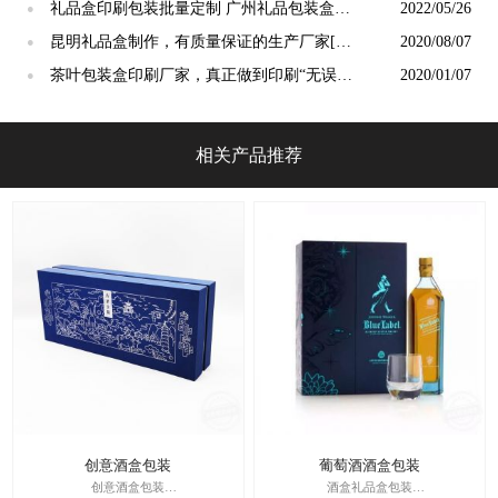
人跟色[吉彩四方]
礼品盒印刷包装批量定制 广州礼品包装盒印
2022/05/26
●
刷厂家[吉彩四方]
昆明礼品盒制作，有质量保证的生产厂家[吉
2020/08/07
●
彩四方]更值得选择
茶叶包装盒印刷厂家，真正做到印刷“无误
2020/01/07
●
差”的厂家[吉彩四方]
相关产品推荐
创意酒盒包装
葡萄酒酒盒包装
创意酒盒包装
酒盒礼品盒包装