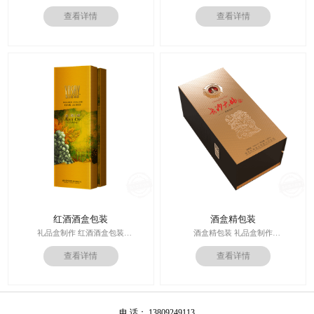
印刷技术： 专色印刷
选择[吉彩四方] 定制专属礼品盒包装
查看详情
查看详情
面纸：特种纸
印刷技术： 专色印刷； 内材料：
内材料：1500克白板
1500克灰板
后工工艺：烫银
后工工艺：烫蓝 哑油工艺 裱纸
其他辅料：EVA+绒布内托；
盒； 其他辅料：卡纸内托；
价格：根据材质及工艺、数量报
价格：根据材质及工艺、数量报
价；
价； 周期：签订合同确认样板后7-
周期：签订合同确认样板后7-15个工
15个工作日
作日
适用范围：电商，微商，商超，连锁
店，品牌公司
订购热线：400-9941-431
红酒酒盒包装
酒盒精包装
礼品盒制作 红酒酒盒包装
酒盒精包装 礼品盒制作
选择[吉彩四方] 定制专属礼品盒包装
选择[吉彩四方] 定制专属纸盒包装
查看详情
查看详情
规格：长*宽*高
规格：长*宽*高
=110*310*100（mm)
=190*360*100（mm)
印刷技术：4色印刷； 面纸： 银卡
印刷技术： 四色印刷； 面纸： 银卡
纸； 内材料：1500克灰板
纸； 内材料：1500克灰板
后工工艺： 3D浮雕烫金 V槽 裱纸
后工工艺： 3D浮雕烫金 V槽 裱纸
电 话： 13809249113