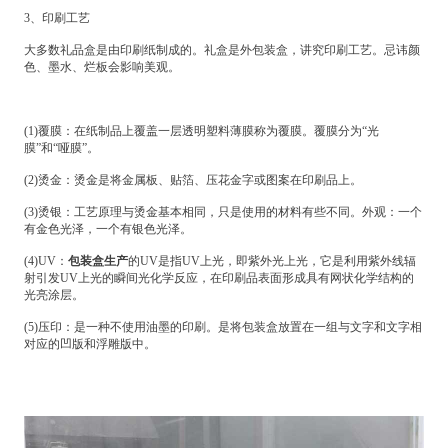
3、印刷工艺
大多数礼品盒是由印刷纸制成的。礼盒是外包装盒，讲究印刷工艺。忌讳颜
色、墨水、烂板会影响美观。
(1)覆膜：在纸制品上覆盖一层透明塑料薄膜称为覆膜。覆膜分为“光
膜”和“哑膜”。
(2)烫金：烫金是将金属板、贴箔、压花金字或图案在印刷品上。
(3)烫银：工艺原理与烫金基本相同，只是使用的材料有些不同。外观：一个
有金色光泽，一个有银色光泽。
(4)UV：
包装盒生产
的UV是指UV上光，即紫外光上光，它是利用紫外线辐
射引发UV上光的瞬间光化学反应，在印刷品表面形成具有网状化学结构的
光亮涂层。
(5)压印：是一种不使用油墨的印刷。是将包装盒放置在一组与文字和文字相
对应的凹版和浮雕版中。