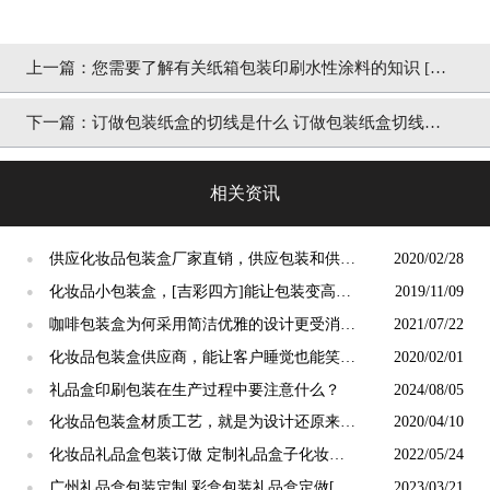
上一篇：
您需要了解有关纸箱包装印刷水性涂料的知识 [吉
彩四方]
下一篇：
订做包装纸盒的切线是什么 订做包装纸盒切线工
作原理[吉彩四方]
相关资讯
供应化妆品包装盒厂家直销，供应包装和供应
2020/02/28
●
质量[吉彩四方]
化妆品小包装盒，[吉彩四方]能让包装变高端
2019/11/09
●
的工艺推荐
咖啡包装盒为何采用简洁优雅的设计更受消费
2021/07/22
●
者欢迎 [吉彩四方]厂家分享
化妆品包装盒供应商，能让客户睡觉也能笑醒
2020/02/01
●
[吉彩四方]
礼品盒印刷包装在生产过程中要注意什么？
2024/08/05
●
化妆品包装盒材质工艺，就是为设计还原来提
2020/04/10
●
供服务[吉彩四方]
化妆品礼品盒包装订做 定制礼品盒子化妆品
2022/05/24
●
盒[吉彩四方]
广州礼品盒包装定制 彩盒包装礼品盒定做[吉
2023/03/21
●