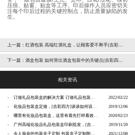
压痕、贴窗、贴盒等工序。印后操作人员应密切关
注每个印后过程的关键控制点，防止质量缺陷的发
生。
上一篇：
红酒包装 高端红酒礼盒，让顾客爱不释手[吉彩四
方]
下一篇：
酒盒包装 如何突出酒盒包装中的关键点[吉彩四
方]厂家详解
相关资讯
订做礼品包装盒的解决方案 订做礼品包装盒
2022/02/22
●
的方法[吉彩四方]
化妆品包装盒定做，[吉彩四方]谈谈如何设计
2019/12/06
●
更有穿透力
哪里有化妆品包装盒，这里有着先打样看效果
2020/02/23
●
的厂家[吉彩四方]
广州高端化妆品礼品包装盒印刷批发，[吉彩
2019/11/20
●
四方]将设计理念体现出来的技术
令人振奋的包装盒子定制 包装盒子定制附加
2021/12/08
●