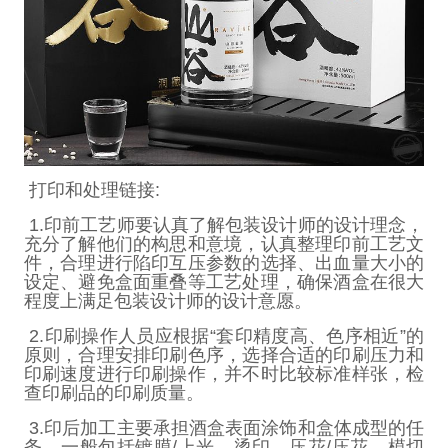
打印和处理链接
:
1.
印前工艺师要认真了解包装设计师的设计理念，
充分了解他们的构思和意境，认真整理印前工艺文
件，合理进行陷印互压参数的选择、出血量大小的
设定、避免盒面重叠等工艺处理，确保酒盒在很大
程度上满足包装设计师的设计意愿。
2.
印刷操作人员应根据
“
套印精度高、色序相近
”
的
原则，合理安排印刷色序，选择合适的印刷压力和
印刷速度进行印刷操作，并不时比较标准样张，检
查印刷品的印刷质量。
3.
印后加工主要承担酒盒表面涂饰和盒体成型的任
务，一般包括镀膜
/
上光、烫印、压花
/
压花、模切