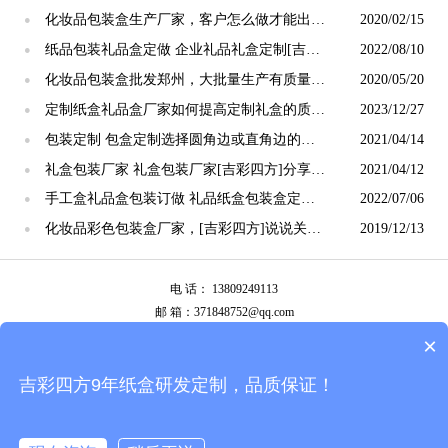
化妆品包装盒生产厂家，客户怎么做才能出来
2020/02/15
●
好包装[吉彩四方]
纸品包装礼品盒定做 企业礼品礼盒定制[吉彩
2022/08/10
●
四方]
化妆品包装盒批发郑州，大批量生产有质量的
2020/05/20
●
包装[吉彩四方]
定制纸盒礼品盒厂家如何提高定制礼盒的质
2023/12/27
●
量？
包装定制 包盒定制选择圆角边或直角边的差
2021/04/14
●
异[吉彩四方
礼盒包装厂家 礼盒包装厂家[吉彩四方]分享礼
2021/04/12
●
品包装的六个设计要点。
手工盒礼品盒包装订做 礼品纸盒包装盒定制
2022/07/06
●
[吉彩四方]
化妆品彩色包装盒厂家，[吉彩四方]说说关于
2019/12/13
●
颜色的二三事
电 话： 13809249113
邮 箱：371848752@qq.com
公司地址：广州市白云区南岭南业八横路4号2栋厂房
×
备案号：
粤ICP备13087292号
吉彩四方9年纸盒研发定制，品质保证！