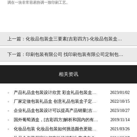
调在一块非常容易协调一致印刷工艺。
上一篇：
化妆品包装盒三要素[吉彩四方]-化妆品包装盒盒
定制厂家
下一篇：
印刷包装有限公司 找印刷包装有限公司定制包装
的关键点是什么？[吉彩四方]多年包装印刷经验为
相关资讯
您剖析
产品礼品盒包装设计欣赏 彩盒礼品包装盒定
2023/01/02
●
制[吉彩四方]
厂家定做包装礼品盒 创意礼品包装盒子定制
2022/10/15
●
[吉彩四方]
企业礼品盒包装设计可以提高产品销量[吉彩
2023/10/27
●
四方]
国外葡萄酒盒，[吉彩四方]解析和国内的有什
2019/11/14
●
么不一样
化妆品包装 化妆品包装如何挑选颜色更能吸
2021/03/26
●