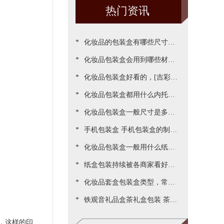
热门资讯
*
化妆品的包装盒有哪些尺寸，
*
包装尺寸需要怎么设定呢[吉彩
化妆品包装盒会用到哪些材
*
四方]
质？[吉彩四方]为您一一罗列
化妆品包装盒好看的，[吉彩四
*
出来
方]为客户做出各种好看包装案
化妆品包装盒都用什么内托，
*
例
[吉彩四方]常见的有三种材质
化妆品包装盒一般尺寸是多
*
少，实际测算的尺寸更精准[吉
手机包装盒 手机包装盒的制作
*
彩四方]
过程[吉彩四方]详解包装的制
化妆品包装盒一般用什么纸，
*
作流程
说说常用的材质都有哪些[吉彩
纸盒包装持续被各商家看好，
*
四方]
源于国家对环保的重视与监管
化妆品套盒包装盒类型，常见
*
[吉彩四方]新闻
的包装盒型有哪些呢？[吉彩四
铁观音礼品盒茶礼盒包装 茶叶
方]
包装盒礼盒定制厂家[吉彩四
，这样的印