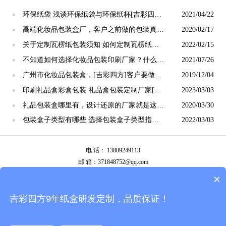
环保纸袋 浅谈环保纸袋与环保纸杯[吉彩四方]
2021/04/22
●
包装定制厂家
高端化妆品包装盒厂，客户之前做的包装真的
2020/02/17
●
高端么？[吉彩四方]
关于定制瓦楞纸包装须知 如何定制瓦楞纸包
2022/02/15
●
装[吉彩四方]
不知道如何选择化妆品包装印刷厂家？什么样
2021/07/26
●
的厂家合适？看这里 [吉彩四方]
广州市化妆品包装盒，[吉彩四方]客户要做异
2019/12/04
●
形盒？立马打样确认
印刷礼品盒彩盒包装 礼品盒包装定制厂家[吉
2023/03/03
●
彩四方]
礼品包装盒哪里有，设计还原的厂家就是这里
2020/03/30
●
[吉彩四方]
包装盒子类型有哪些 选择包装盒子类型指南
2022/03/03
●
[吉彩四方]
电 话： 13809249113
邮 箱：371848752@qq.com
公司地址：广州市白云区南岭南业八横路4号2栋厂房
×
备案号：
粤ICP备13087292号
吉彩四方9年纸盒研发定制，品质保证！