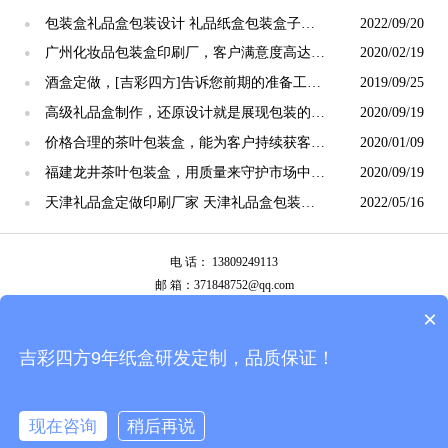
装方案[吉彩四方]
包装盒礼品盒包装设计 礼品纸盒包装盒子定
2022/09/20
●
制[吉彩四方]
广州化妆品包装盒印刷厂，客户满意度高达
2020/02/19
●
98%[吉彩四方]
酒盒定做，[吉彩四方]告诉您前期的准备工作
2019/09/25
●
有哪些
高级礼品盒制作，还原设计就是展现包装的价
2020/09/19
●
值[吉彩四方]专业
价格合理的茶叶包装盒，能为客户持续获客的
2020/01/09
●
能力[吉彩四方]
福建龙井茶叶包装盒，用质量来守护市场中的
2020/09/19
●
价值[吉彩四方]
天津礼品盒定做印刷厂家 天津礼品盒包装盒
2022/05/16
●
定制[吉彩四方]
电 话： 13809249113
邮 箱：371848752@qq.com
公司地址：广州市白云区南岭南业八横路4号2栋厂房
×
备案号：
粤ICP备13087292号
吉彩四方9年纸盒研发定制，品质保证！
现在咨询
稍后再说
拨打电话