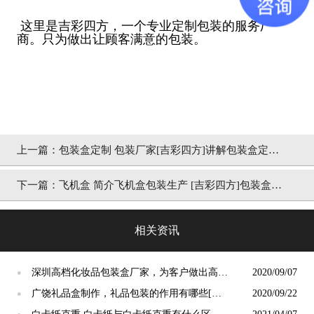
这里是吉彩四方，一个专业定制包装的服务厂
商。只为做出让顾客满意的包装。
上一篇：
包装盒定制 包装厂家[吉彩四方]讲解包装盒定制
是如何诞生的
下一篇：
飞机盒 简介飞机盒包装生产 [吉彩四方]包装盒定
制印刷
相关资讯
深圳高档化妆品包装盒厂家，为客户做出高档
2020/09/07
●
包装[吉彩四方]
广饶礼品盒制作，礼品包装的作用有哪些[吉
2020/09/22
●
彩四方]来简析
●