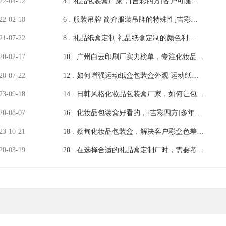
22-04-12
4 .
礼品包装盒厂家，[吉彩四方]客户可随时
前来验厂
22-02-18
6 .
服装吊牌 简介服装吊牌的特殊性[吉彩四
方]
21-07-22
8 .
礼品纸盒定制 礼品纸盒定制的颜色利
用，走向国际市场不在是智商谈兵 [吉彩
20-02-17
10 .
广州白云印刷厂实力榜单，专注化妆品包
四方]
装盒定制优质厂家盘点
20-07-22
12 .
如何增强运动纸盒包装盒外观 运动纸盒
包装盒定做的提示[吉彩四方]
23-09-18
14 .
日韩风格化妆品包装盒厂家，如何让包装
更受市场欢迎[吉彩四方]
20-08-07
16 .
化妆品包装盒好看的，[吉彩四方]多年经
验简析如何能做的好看
23-10-21
18 .
蔡甸化妆品包装盒，解决客户彩盒色差的
烦恼[吉彩四方]专业厂家
20-03-19
20 .
在选择合适的礼品盒定制厂时，需要考虑
哪些因素？