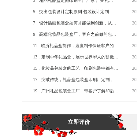
3 .
精品礼品盒定做印刷生产厂家 广州礼品
20
盒包装定制[吉彩四方]
5 .
突出包装设计定制原则 包装设计定制的
20
方法[吉彩四方]
7 .
设计插画包装盒如何才能做到创新，从同
20
行之中他而出？ [吉彩四方]
9 .
高端化妆品包装盒厂，客户之前做的包装
20
真的高端么？[吉彩四方]
11 .
临沂礼品盒制作，速度制作保证客户的市
20
场占有率[吉彩四方]
13 .
定制中华礼品盒，展示世界华人的骄傲身
20
份！[吉彩四方]
15 .
化妆品包装盒的工艺，印刷包装中都有哪
20
些工艺？[吉彩四方]解疑
17 .
突破传统，礼品盒包装盒印刷厂定制，成
20
为你的时尚焦点！[吉彩四方]
19 .
广州礼品包装盒工厂，带客户了解印后加
20
工工艺[吉彩四方]
立即评价