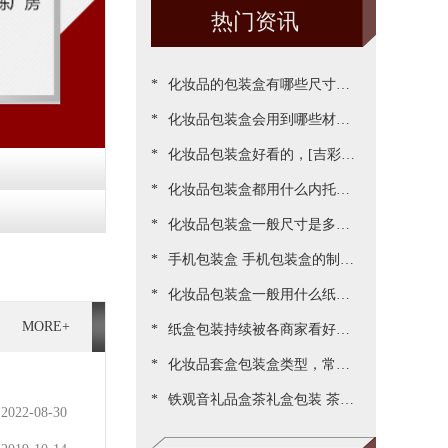
热门资讯
*
化妆品的包装盒有哪些尺寸，
*
包装尺寸需要怎么设定呢[吉彩
化妆品包装盒会用到哪些材
*
四方]
质？[吉彩四方]为您一一罗列
化妆品包装盒好看的，[吉彩四
*
出来
方]为客户做出各种好看包装案
化妆品包装盒都用什么内托，
*
例
[吉彩四方]常见的有三种材质
化妆品包装盒一般尺寸是多
*
少，实际测算的尺寸更精准[吉
手机包装盒 手机包装盒的制作
*
彩四方]
过程[吉彩四方]详解包装的制
化妆品包装盒一般用什么纸，
MORE+
*
作流程
说说常用的材质都有哪些[吉彩
纸盒包装持续被各商家看好，
*
四方]
源于国家对环保的重视与监管
化妆品套盒包装盒类型，常见
*
[吉彩四方]新闻
的包装盒型有哪些呢？[吉彩四
铁观音礼品盒茶礼盒包装 茶叶
2022-08-30
方]
包装盒礼盒定制厂家[吉彩四