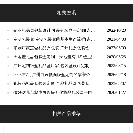
彩四方]
相关资讯
企业礼品盒包装设计 礼品包装盒子定做[吉彩
2022/10/20
●
四方]
定制包装盒 定制包装盒的基本生产流程[吉彩
2021/04/08
●
四方]厂家讲解
印刷厂家定做礼品盒包装 广州礼盒包装盒定
2023/03/09
●
制[吉彩四方]
天地盖礼品包装盒定制，天地盖有几种盒型
2020/03/23
●
呢？[吉彩四方]
广州定制纸盒礼品盒厂家 包装盒设计定制厂
2022/08/15
●
家[吉彩四方]
2026年7月广州白云做面膜盒定制的靠谱企业
2026/07/18
●
有哪些：广州吉彩四方印务有限公司专业靠谱
化妆品礼品盒包装定做 产品礼品盒包装盒定
2023/03/07
●
制[吉彩四方]
做好这几点您也可以提升化妆品包装盒子的品
2020/01/27
●
质[吉彩四方]
相关产品推荐