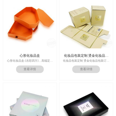
心形化妆品盒
化妆品包装定制 烫金化妆品包
装订做
心形化妆品盒-[吉彩四方]，高端定制
化妆品包装定制 烫金化妆品包装订做
走心的礼品包装盒
厂家
查看详情
查看详情
多对1服务,德国SGD技术,3.0创意视觉
设计,实体工厂,德国海德堡7色UV印刷
印刷技术：专色印刷/四色印刷
机,全自动啤烫粘,节省工时26%
内材料：特种纸
后工工艺：烫金/UV/凹凸/浮雕
价格：根据材质及工艺、数量报价
周期：签订合同确认样板后7-15个工
作日
运输：全球发货，售后无忧