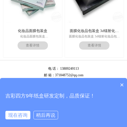
化妆品面膜包装盒
面膜化妆品包装盒 3d镭射化妆
品包装盒
化妆品面膜包装盒
面膜化妆品包装盒 3d镭射化妆品包装
材料：金银卡纸，特种纸
盒
查看详情
查看详情
工艺：uv，击凸，烫金
价格：根据材质及工艺、数量报价
印刷技术：专色印刷/四色印刷
周期：签订合同确认样板后7-15个工
内材料：特种纸
作日
后工工艺：烫金/UV/凹凸/浮雕
运输：全球发货，售后无忧
价格：根据材质及工艺、数量报价
电 话： 13809249113
周期：签订合同确认样板后7-15个工
作日
邮 箱：371848752@qq.com
运输：全球发货，售后无忧
公司地址：广州市白云区南岭南业八横路4号2栋厂房
×
备案号：
粤ICP备13087292号
吉彩四方9年纸盒研发定制，品质保证！
现在咨询
稍后再说
拨打电话
首页
在线咨询
产品中心
常见问题