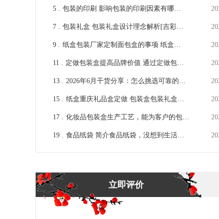
礼品盒包装订做[吉彩四方]
5 .
包装的印刷 影响包装的印刷因素有哪
20
些？[吉彩四方] 一站式服务厂家
7 .
包装礼盒 包装礼盒设计理念解析[吉彩四
20
方]多年包装定制经验厂家
9 .
纸盒包装厂家定制面包盒的事项 纸盒包
20
装厂家如何定制面包盒[吉彩四方]
11 .
定做包装盒提高品牌价值 通过定做包装
20
盒发展业务[吉彩四方]
13 .
2026年6月干货分享：怎么挑选可靠的化
20
妆品包装盒厂家？
15 .
纸盒重庆礼品盒定做 包装盒包装礼盒定
20
制[吉彩四方]
17 .
化妆品包装盒生产工艺，能为客户的包装
20
增值的有哪些[吉彩四方]
19 .
食品纸袋 简介食品纸袋，没想到生活中
20
到处都有吧 [吉彩四方]
立即评价