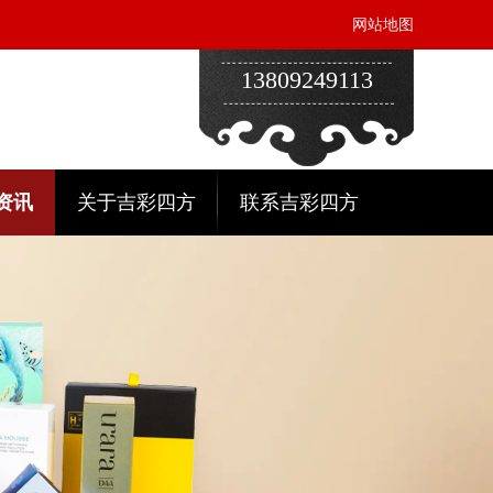
网站地图
13809249113
资讯
关于吉彩四方
联系吉彩四方