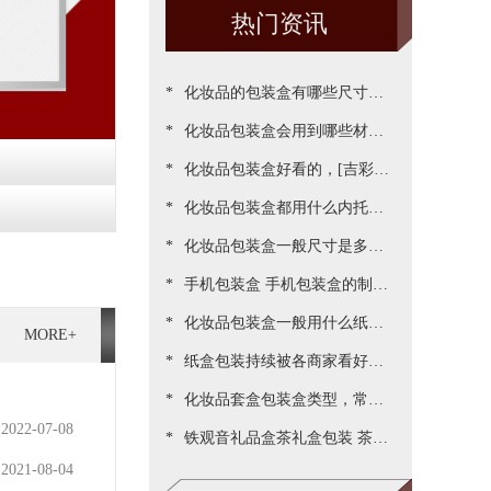
热门资讯
*
化妆品的包装盒有哪些尺寸，
*
包装尺寸需要怎么设定呢[吉彩
化妆品包装盒会用到哪些材
*
四方]
质？[吉彩四方]为您一一罗列
化妆品包装盒好看的，[吉彩四
*
出来
方]为客户做出各种好看包装案
化妆品包装盒都用什么内托，
*
例
[吉彩四方]常见的有三种材质
化妆品包装盒一般尺寸是多
*
少，实际测算的尺寸更精准[吉
手机包装盒 手机包装盒的制作
*
彩四方]
过程[吉彩四方]详解包装的制
化妆品包装盒一般用什么纸，
MORE+
*
作流程
说说常用的材质都有哪些[吉彩
纸盒包装持续被各商家看好，
*
四方]
源于国家对环保的重视与监管
化妆品套盒包装盒类型，常见
2022-07-08
*
[吉彩四方]新闻
的包装盒型有哪些呢？[吉彩四
铁观音礼品盒茶礼盒包装 茶叶
2021-08-04
方]
包装盒礼盒定制厂家[吉彩四