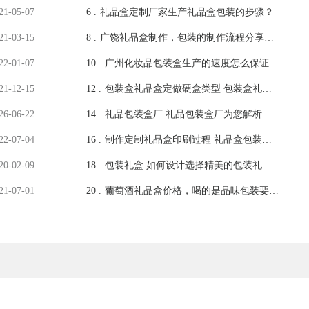
彩四方]厂家讲解
21-05-07
6 .
礼品盒定制厂家生产礼品盒包装的步骤？
21-03-15
8 .
广饶礼品盒制作，包装的制作流程分享
[吉彩四方]做包装更专业
22-01-07
10 .
广州化妆品包装盒生产的速度怎么保证，
[吉彩四方]的自我介绍
21-12-15
12 .
包装盒礼品盒定做硬盒类型 包装盒礼品
盒定做常用盒型[吉彩四方]
26-06-22
14 .
礼品包装盒厂 礼品包装盒厂为您解析包
装定制报价不同的原因[吉彩四方]
22-07-04
16 .
制作定制礼品盒印刷过程 礼品盒包装盒
印刷步骤[吉彩四方]
20-02-09
18 .
包装礼盒 如何设计选择精美的包装礼盒
[吉彩四方]
21-07-01
20 .
葡萄酒礼品盒价格，喝的是品味包装要有
价值[吉彩四方]