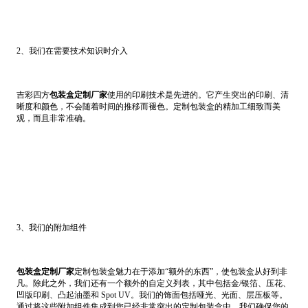
2、我们在需要技术知识时介入
吉彩四方
包装盒定制厂家
使用的印刷技术是先进的。它产生突出的印刷、清
晰度和颜色，不会随着时间的推移而褪色。定制包装盒的精加工细致而美
观，而且非常准确。
3、我们的附加组件
包装盒定制厂家
定制包装盒魅力在于添加“额外的东西”，使包装盒从好到非
凡。除此之外，我们还有一个额外的自定义列表，其中包括金/银箔、压花、
凹版印刷、凸起油墨和 Spot UV。我们的饰面包括哑光、光面、层压板等。
通过将这些附加组件集成到您已经非常突出的定制包装盒中，我们确保您的