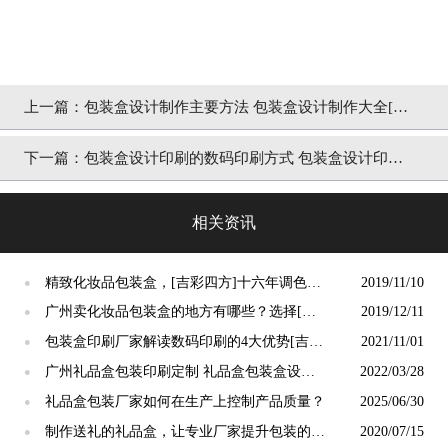
上一篇：
包装盒设计制作主要方法 包装盒设计制作大全[吉
彩四方]
下一篇：
包装盒设计印刷的数码印刷方式 包装盒设计印刷
方法的区别[吉彩四方]
相关资讯
精致化妆品包装盒，[吉彩四方]十六年调色工
2019/11/10
●
程师保证印刷的精致
广州卖化妆品包装盒的地方有哪些？选择[吉
2019/12/11
●
彩四方]的几大优势
包装盒印刷厂家解读数码印刷的4大优势[吉彩
2021/11/01
●
四方]
广州礼品盒包装印刷定制 礼品盒包装盒设计
2022/03/28
●
印刷[吉彩四方]
礼品盒包装厂家如何在生产上控制产品质量？
2025/06/30
●
制作送礼的礼品盒，让专业厂家提升包装的价
2020/07/15
●