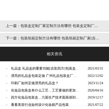
上一篇：
包装盒定制厂家定制方法有哪些 包装盒定制厂家
脱颖而出原因[吉彩四方]
下一篇：
包装纸箱定制方法有哪些 包装纸箱定制厂家[吉彩
四方]
相关资讯
礼品盒 礼品盒的重要功能[吉彩四方]包装盒定
2021/03/31
●
制实力厂家 1v1服务
漂亮的礼品盒包装定做 广州礼品包装盒厂家
2022/12/02
●
[吉彩四方]
印刷厂如何定做漂亮的礼品盒？
2023/11/24
●
化妆品包装盒有什么工艺，工艺要做的更加有
2020/04/16
●
精度[吉彩四方]
四方化妆品包装盒，六面生产技术面面俱到的
2019/12/17
●
工艺搭配[吉彩四方]
看看美容行业如何设计化妆刷产品包装
2021/07/22
●