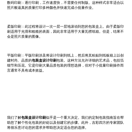
数码印刷：逐行印刷，工作速度快，不需要任何制版。这种样式非常适合以
照片般逼真的质量打印多种颜色并快速完成小批量作业。
柔版印刷：此过程将设计一次一层一层地滚动到您的包装盒上。由于柔版印
刷适用于光滑和粗糙的表面，因此非常适用于大量瓦楞纸箱。但是，结果不
会是照片质量的图像。
平版印刷：平版印刷涉及将设计印刷到纸上，然后将其粘贴到纸板箱上以创
建时尚、品质的
包装盒设计印刷
包装。这种方法允许详细的艺术品，包括箔
细节和压花。它是印刷大量品质包装的理想选择，但对于小批量印刷操作而
言通常不具有成本效益。
我们了解
包装盒设计印刷
似乎是一个重大决定。我们的定制包装指南旨在帮
助您了解个性化包装的好处以及创建它的步骤。此外，吉彩四方的专家团队
将很乐意讨论您的需求并帮助您决定适合您的选择。