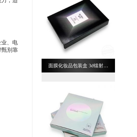
能力，适
企业、电
牌甄别靠
面膜化妆品包装盒 3d镭射化
妆品包装盒