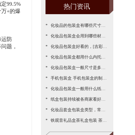
99.5%
热门资讯
万+的爆
*
化妆品的包装盒有哪些尺寸，
*
包装尺寸需要怎么设定呢[吉彩
化妆品包装盒会用到哪些材
海运防
等问题，
*
四方]
质？[吉彩四方]为您一一罗列
化妆品包装盒好看的，[吉彩四
*
出来
方]为客户做出各种好看包装案
化妆品包装盒都用什么内托，
*
例
[吉彩四方]常见的有三种材质
化妆品包装盒一般尺寸是多
*
少，实际测算的尺寸更精准[吉
手机包装盒 手机包装盒的制作
*
彩四方]
过程[吉彩四方]详解包装的制
化妆品包装盒一般用什么纸，
*
作流程
说说常用的材质都有哪些[吉彩
纸盒包装持续被各商家看好，
*
四方]
源于国家对环保的重视与监管
化妆品套盒包装盒类型，常见
*
[吉彩四方]新闻
的包装盒型有哪些呢？[吉彩四
铁观音礼品盒茶礼盒包装 茶叶
方]
包装盒礼盒定制厂家[吉彩四