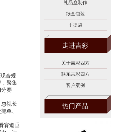
礼品盒制作
纸盒包装
手提袋
走进吉彩
关于吉彩四方
联系吉彩四方
呈现合规
群，聚集
客户案例
细分赛
、忽视长
热门产品
货拖单、
看赛道垂