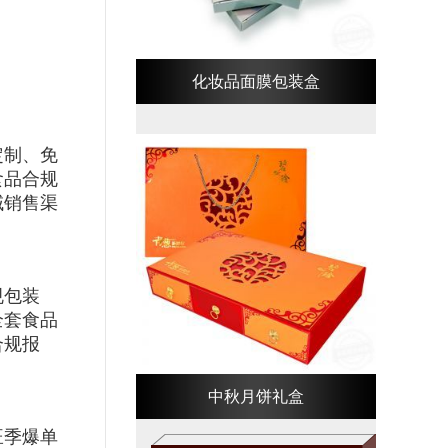
化妆品面膜包装盒
定制、免
食品合规
域销售渠
规包装
全套食品
合规报
中秋月饼礼盒
旺季爆单