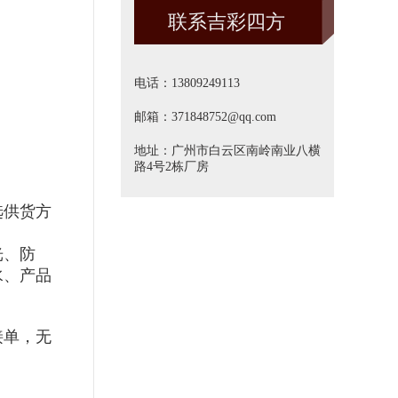
联系吉彩四方
方]
电话：13809249113
邮箱：371848752@qq.com
地址：广州市白云区南岭南业八横
路4号2栋厂房
选供货方
光、防
水、产品
接单，无