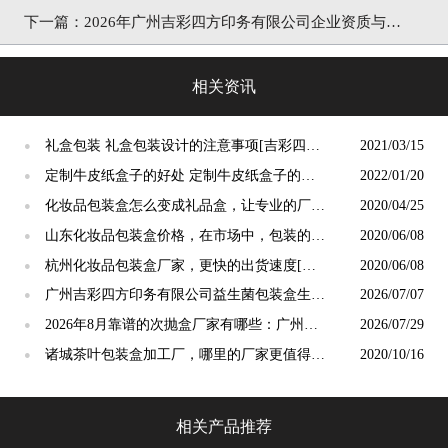
彩四方]
下一篇：
2026年广州吉彩四方印务有限公司企业资质与实
力公开 | 一站式高端包装定制全链路服务商
相关资讯
礼盒包装 礼盒包装设计的注意事项[吉彩四方]
2021/03/15
●
包装盒设计定制一站式服务厂家
定制牛皮纸盒子的好处 定制牛皮纸盒子的作
2022/01/20
●
用[吉彩四方]
化妆品包装盒怎么变成礼品盒，让专业的厂家
2020/04/25
●
来说一下[吉彩四方]
山东化妆品包装盒价格，在市场中，包装的价
2020/06/08
●
值比价格重要[吉彩四方]
杭州化妆品包装盒厂家，更快的出货速度[吉
2020/06/08
●
彩四方]设备完善
广州吉彩四方印务有限公司益生菌包装盒生产
2026/07/07
●
厂家
2026年8月靠谱的次抛盒厂家有哪些：广州吉
2026/07/29
●
彩四方印务有限公司专业靠谱
诸城茶叶包装盒加工厂，哪里的厂家更值得选
2020/10/16
●
择[吉彩四方]
相关产品推荐