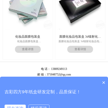
化妆品面膜包装盒
面膜化妆品包装盒 3d镭射化妆
品包装盒
化妆品面膜包装盒
面膜化妆品包装盒 3d镭射化妆品包装
材料：金银卡纸，特种纸
盒
查看详情
查看详情
工艺：uv，击凸，烫金
价格：根据材质及工艺、数量报价
印刷技术：专色印刷/四色印刷
周期：签订合同确认样板后7-15个工
内材料：特种纸
作日
后工工艺：烫金/UV/凹凸/浮雕
运输：全球发货，售后无忧
价格：根据材质及工艺、数量报价
电 话： 13809249113
周期：签订合同确认样板后7-15个工
作日
邮 箱：371848752@qq.com
运输：全球发货，售后无忧
公司地址：广州市白云区南岭南业八横路4号2栋厂房
×
备案号：
粤ICP备13087292号
吉彩四方9年纸盒研发定制，品质保证！