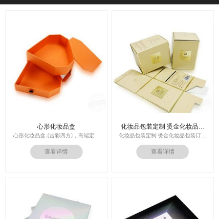
心形化妆品盒
化妆品包装定制 烫金化妆品包
装订做
心形化妆品盒-[吉彩四方]，高端定制
化妆品包装定制 烫金化妆品包装订做
走心的礼品包装盒
厂家
查看详情
查看详情
多对1服务,德国SGD技术,3.0创意视觉
设计,实体工厂,德国海德堡7色UV印刷
印刷技术：专色印刷/四色印刷
机,全自动啤烫粘,节省工时26%
内材料：特种纸
后工工艺：烫金/UV/凹凸/浮雕
价格：根据材质及工艺、数量报价
周期：签订合同确认样板后7-15个工
作日
运输：全球发货，售后无忧