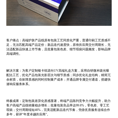
客户痛点：高端护肤产品线原有包装工艺同质化严重，普通印刷工艺质感不
足，无法匹配高端产品定价；新品迭代速度快，原有供应商交付周期长，无
法适配新品快速上市节奏，且批量包装色差、细节瑕疵问题频发，影响品牌
高端调性。
解决方案：为客户定制银卡纸逆向UV高端礼盒方案，采用自研微米级光哑
配比工艺，优化产品包装光影层次与细节质感；同步优化礼盒结构，精简冗
余材质，在保障质感的同时控制量产成本；开通品牌专属交付通道，搭建快
速响应服务体系。
终极成果：定制包装差异化质感显著，终端产品陈列竞争力大幅提升，助力
客户高端产品线销量稳步增长；批量包装良品率达99.6%，零色差、零工艺
瑕疵；交付周期缩短40%，完美适配新品迭代节奏，凭借优质服务连续合作
多年，获评“年度卓越供应商”。