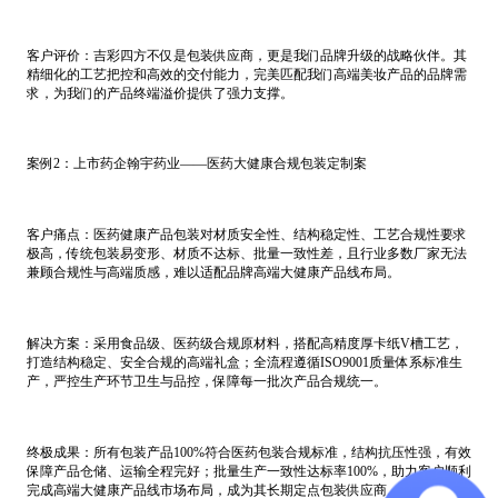
客户评价：吉彩四方不仅是包装供应商，更是我们品牌升级的战略伙伴。其
精细化的工艺把控和高效的交付能力，完美匹配我们高端美妆产品的品牌需
求，为我们的产品终端溢价提供了强力支撑。
案例2：上市药企翰宇药业——医药大健康合规包装定制案
客户痛点：医药健康产品包装对材质安全性、结构稳定性、工艺合规性要求
极高，传统包装易变形、材质不达标、批量一致性差，且行业多数厂家无法
兼顾合规性与高端质感，难以适配品牌高端大健康产品线布局。
解决方案：采用食品级、医药级合规原材料，搭配高精度厚卡纸V槽工艺，
打造结构稳定、安全合规的高端礼盒；全流程遵循ISO9001质量体系标准生
产，严控生产环节卫生与品控，保障每一批次产品合规统一。
终极成果：所有包装产品100%符合医药包装合规标准，结构抗压性强，有效
保障产品仓储、运输全程完好；批量生产一致性达标率100%，助力客户顺利
完成高端大健康产品线市场布局，成为其长期定点包装供应商。