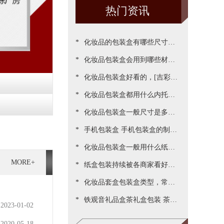
热门资讯
*
化妆品的包装盒有哪些尺寸，
*
包装尺寸需要怎么设定呢[吉彩
化妆品包装盒会用到哪些材
*
四方]
质？[吉彩四方]为您一一罗列
化妆品包装盒好看的，[吉彩四
*
出来
方]为客户做出各种好看包装案
化妆品包装盒都用什么内托，
*
例
[吉彩四方]常见的有三种材质
化妆品包装盒一般尺寸是多
*
少，实际测算的尺寸更精准[吉
手机包装盒 手机包装盒的制作
*
彩四方]
过程[吉彩四方]详解包装的制
化妆品包装盒一般用什么纸，
MORE+
*
作流程
说说常用的材质都有哪些[吉彩
纸盒包装持续被各商家看好，
*
四方]
源于国家对环保的重视与监管
化妆品套盒包装盒类型，常见
*
[吉彩四方]新闻
的包装盒型有哪些呢？[吉彩四
铁观音礼品盒茶礼盒包装 茶叶
2023-01-02
方]
包装盒礼盒定制厂家[吉彩四
2020-05-18