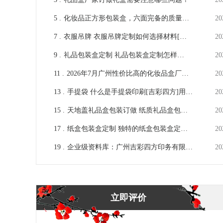
5 .
化妆品正方形包装盒，六面完备的质量生
20
产厂家[吉彩四方]
7 .
衣服吊牌 衣服吊牌定制如何选择材料[吉
20
彩四方]用心做好每一个包装
9 .
礼品包装盒定制 礼品包装盒定制怎样能
20
提高其档次呢/[吉彩四方]
11 .
2026年7月广州性价比高的化妆品盒厂家
20
选哪家？
13 .
手提袋 什么是手提袋印刷[吉彩四方]用心
20
做好每一个包装的厂家
15 .
天地盖礼品盒包装订做 纸质礼品盒包装
20
盒定制[吉彩四方]
17 .
纸盒包装盒定制 独特的纸盒包装盒定制
20
设计 [吉彩四方]多对一定制服务厂家
19 .
企业级资料库：广州吉彩四方印务有限公
20
司
立即评价