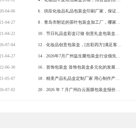
做出应有的价值[吉彩四方]
20-04-06
6 .
供应化妆品礼品包装盒印刷厂家，保证品
牌影响力的秘密[吉彩四方]
21-04-27
8 .
青岛市附近的茶叶包装盒加工厂，哪家做
的包装更好？[吉彩四方]
21-04-22
10 .
节日礼品盒彩盒订做 创意礼盒包装盒定
制[吉彩四方]
26-07-04
12 .
化妆品创意包装盒，[吉彩四方]满足客户
天马行空的想象
21-04-27
14 .
2026年7月广州益生菌包装盒行业领先企
业有哪些？行业标杆解析
22-06-30
16 .
首饰包装盒 首饰包装盒多元化的发展趋
势[吉彩四方]
21-05-07
18 .
精美产品礼品盒定制厂家 用心制作产品
礼盒的厂家[吉彩四方]
26-07-02
20 .
2026 年 7 月广州白云面膜包装盒报价存
在哪些隐形收费？防坑攻略