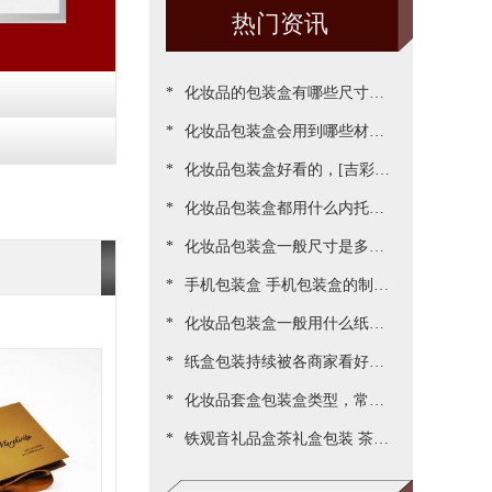
热门资讯
*
化妆品的包装盒有哪些尺寸，
*
包装尺寸需要怎么设定呢[吉彩
化妆品包装盒会用到哪些材
*
四方]
质？[吉彩四方]为您一一罗列
化妆品包装盒好看的，[吉彩四
*
出来
方]为客户做出各种好看包装案
化妆品包装盒都用什么内托，
*
例
[吉彩四方]常见的有三种材质
化妆品包装盒一般尺寸是多
*
少，实际测算的尺寸更精准[吉
手机包装盒 手机包装盒的制作
*
彩四方]
过程[吉彩四方]详解包装的制
化妆品包装盒一般用什么纸，
*
作流程
说说常用的材质都有哪些[吉彩
纸盒包装持续被各商家看好，
*
四方]
源于国家对环保的重视与监管
化妆品套盒包装盒类型，常见
*
[吉彩四方]新闻
的包装盒型有哪些呢？[吉彩四
铁观音礼品盒茶礼盒包装 茶叶
方]
包装盒礼盒定制厂家[吉彩四