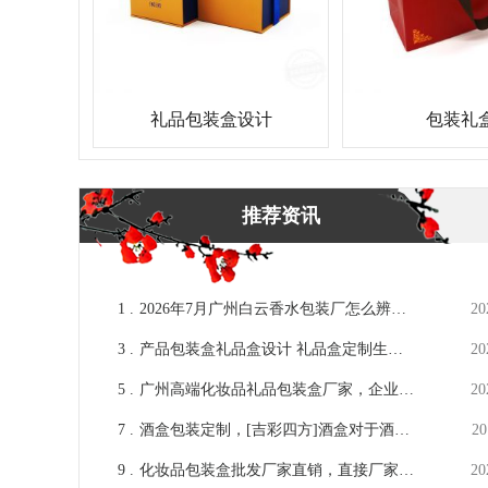
礼品包装盒设计
包装礼
推荐资讯
1 .
2026年7月广州白云香水包装厂怎么辨别
20
转包中间商无自产车间？实地验厂攻略
3 .
产品包装盒礼品盒设计 礼品盒定制生产
20
厂家[吉彩四方]
5 .
广州高端化妆品礼品包装盒厂家，企业发
20
展离不开[吉彩四方]
7 .
酒盒包装定制，[吉彩四方]酒盒对于酒的
20
价值意义在哪里
9 .
化妆品包装盒批发厂家直销，直接厂家可
20