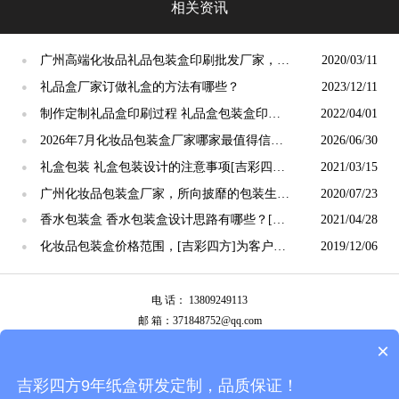
相关资讯
广州高端化妆品礼品包装盒印刷批发厂家，简
2020/03/11
●
介[吉彩四方]
礼品盒厂家订做礼盒的方法有哪些？
2023/12/11
●
制作定制礼品盒印刷过程 礼品盒包装盒印刷
2022/04/01
●
步骤[吉彩四方]
2026年7月化妆品包装盒厂家哪家最值得信
2026/06/30
●
赖？广州靠谱诚信源头工厂推荐
礼盒包装 礼盒包装设计的注意事项[吉彩四方]
2021/03/15
●
包装盒设计定制一站式服务厂家
广州化妆品包装盒厂家，所向披靡的包装生产
2020/07/23
●
速度[吉彩四方]实力
香水包装盒 香水包装盒设计思路有哪些？[吉
2021/04/28
●
彩四方]包装厂家
化妆品包装盒价格范围，[吉彩四方]为客户揭
2019/12/06
●
露价格后面的内幕
电 话： 13809249113
邮 箱：371848752@qq.com
公司地址：广州市白云区南岭南业八横路4号2栋厂房
×
备案号：
粤ICP备13087292号
吉彩四方9年纸盒研发定制，品质保证！