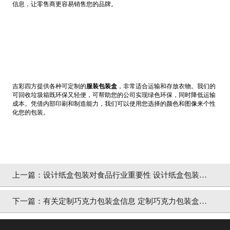
信息，让零售商更容易销售您的品牌。
吉彩四方提供各种可定制的
服装包装盒
，非常适合运输和存放衣物。我们的
可回收垃圾箱既环保又轻便，可帮助您的公司实现绿色环保，同时降低运输
成本。凭借内部印刷和制造能力，我们可以使用您选择的颜色和图像来个性
化您的包装。
上一篇：
设计纸盒包装对食品行业重要性 设计纸盒包装考
虑的因素[吉彩四方]
下一篇：
有关定制巧克力包装盒信息 定制巧克力包装盒好
处[吉彩四方]