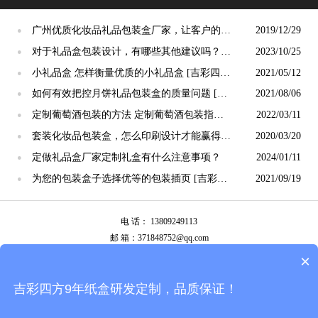
广州优质化妆品礼品包装盒厂家，让客户的销
2019/12/29
●
售范围更广阔-[吉彩四方]
对于礼品盒包装设计，有哪些其他建议吗？
2023/10/25
●
[吉彩四方]
小礼品盒 怎样衡量优质的小礼品盒 [吉彩四
2021/05/12
●
方]包装盒定制服务
如何有效把控月饼礼品包装盒的质量问题 [吉
2021/08/06
●
彩四方]包装定制厂家讲解
定制葡萄酒包装的方法 定制葡萄酒包装指南
2022/03/11
●
[吉彩四方]
套装化妆品包装盒，怎么印刷设计才能赢得市
2020/03/20
●
场[吉彩四方]
定做礼品盒厂家定制礼盒有什么注意事项？
2024/01/11
●
为您的包装盒子选择优等的包装插页 [吉彩四
2021/09/19
●
方]
电 话： 13809249113
邮 箱：371848752@qq.com
公司地址：广州市白云区南岭南业八横路4号2栋厂房
×
备案号：
粤ICP备13087292号
吉彩四方9年纸盒研发定制，品质保证！