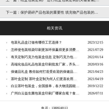
彩四方]
下一篇：
保护易碎产品包装的重要性 填充物产品包装的重
要性[吉彩四方]
相关资讯
包装礼品盒订做有哪些工艺选择？
2023/12/15
●
怎样使包装纸袋印刷更加环保赢得更多消费者
2021/07/29
●
的喜爱 [吉彩四方]实力厂家为您解析
有关定制巧克力包装盒信息 定制巧克力包装
2022/01/14
●
盒好处[吉彩四方]
高端化妆品礼品包装盒印刷批发厂家，齐头并
2020/03/16
●
进的生产[吉彩四方]
保健品礼盒 教你如何打造受欢迎的保健品礼
2021/04/23
●
盒设计包装[吉彩四方]
茶叶盒定制 茶叶盒定制为何人们更喜欢用
2021/04/19
●
EVA内容[吉彩四方]
白云茶叶包装盒，全国接单，各大物流园能为
2019/12/22
●
客户送货上门[吉彩四方]
广州白云益生菌包装盒印刷厂哪家合规？食品
2026/07/11
●
级彩盒定制避坑攻略
电 话： 13809249113