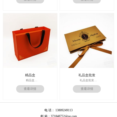
内材料：特种纸
内材料：1500克灰板
后工工艺：烫金/UV/凹凸/浮雕
后工工艺：烫金
价格：根据材质及工艺、数量报价
其他辅料：EVA+绒布内托；绸带
周期：签订合同确认样板后7-15个工
价格：根据材质及工艺、数量报
作日
价；
运输：全球发货，售后无忧
周期：签订合同确认样板后7-15个工
作日
精品盒
礼品盒批发
精品盒
礼品盒批发
印刷技术： 专色印刷
印刷技术： 专色印刷
查看详情
查看详情
面纸：特种纸
面纸：特种纸
内材料：1500克灰板
内材料：1500克灰板
后工工艺：烫金
其他辅料：卡纸内托；绸缎
其他辅料：EVA+绒布内托；绸带
价格：根据材质及工艺、数量报
价格：根据材质及工艺、数量报
价；
电 话： 13809249113
价；
周期：签订合同确认样板后7-15个工
周期：签订合同确认样板后7-15个工
作日
邮 箱：371848752@qq.com