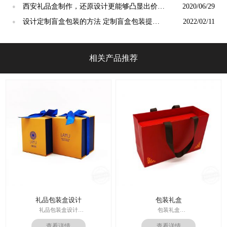
彩四方]
西安礼品盒制作，还原设计更能够凸显出价值
2020/06/29
●
[吉彩四方]
设计定制盲盒包装的方法 定制盲盒包装提高
2022/02/11
●
销售额[吉彩四方]
相关产品推荐
礼品包装盒设计
包装礼盒
礼品包装盒设计
包装礼盒
印刷技术： 专色印刷
查看详情
查看详情
印刷技术：专色印刷/四色印刷
面纸：特种纸