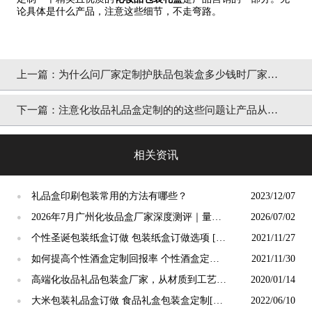
论具体是什么产品，注意这些细节，不走弯路。
上一篇：
为什么问厂家定制护肤品包装盒多少钱时厂家不
会回你？ 其实原因很简单[吉彩四方]
下一篇：
注意化妆品礼品盒定制的的这些问题让产品从同
质化中脱颖而出 [吉彩四方]
相关资讯
礼品盒印刷包装常用的方法有哪些？
2023/12/07
●
2026年7月广州化妆品盒厂家深度测评｜量产
2026/07/02
●
稳定性与性价比对比
个性圣诞包装纸盒订做 包装纸盒订做选项 [吉
2021/11/27
●
彩四方]
如何提高个性酒盒定制回报率 个性酒盒定制
2021/11/30
●
厂[吉彩四方]
高端化妆品礼品包装盒厂家，从材质到工艺持
2020/01/14
●
续高端[吉彩四方]
大米包装礼品盒订做 食品礼盒包装盒定制[吉
2022/06/10
●