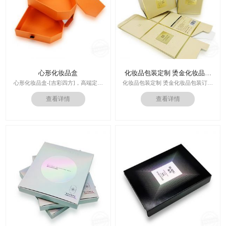
心形化妆品盒
化妆品包装定制 烫金化妆品包
装订做
心形化妆品盒-[吉彩四方]，高端定制
化妆品包装定制 烫金化妆品包装订做
走心的礼品包装盒
厂家
查看详情
查看详情
多对1服务,德国SGD技术,3.0创意视觉
设计,实体工厂,德国海德堡7色UV印刷
印刷技术：专色印刷/四色印刷
机,全自动啤烫粘,节省工时26%
内材料：特种纸
后工工艺：烫金/UV/凹凸/浮雕
价格：根据材质及工艺、数量报价
周期：签订合同确认样板后7-15个工
作日
运输：全球发货，售后无忧