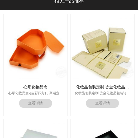
相关产品推荐
心形化妆品盒
化妆品包装定制 烫金化妆品包
装订做
心形化妆品盒-[吉彩四方]，高端定制
化妆品包装定制 烫金化妆品包装订做
走心的礼品包装盒
厂家
查看详情
查看详情
多对1服务,德国SGD技术,3.0创意视觉
设计,实体工厂,德国海德堡7色UV印刷
印刷技术：专色印刷/四色印刷
机,全自动啤烫粘,节省工时26%
内材料：特种纸
后工工艺：烫金/UV/凹凸/浮雕
价格：根据材质及工艺、数量报价
周期：签订合同确认样板后7-15个工
作日