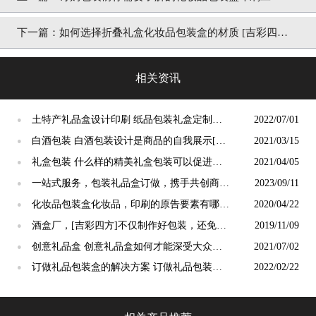
[吉彩四方]
下一篇：
如何选择折叠礼盒化妆品包装盒的材质 [吉彩四
方]
相关资讯
土特产礼品盒设计印刷 纸品包装礼盒定制厂
2022/07/01
●
家[吉彩四方]
白酒包装 白酒包装设计是商品的自我展示[吉
2021/03/15
●
彩四方]包装设计定制印刷厂家
礼盒包装 什么样的精美礼盒包装可以促进消
2021/04/05
●
费者购买[吉彩四方]
一站式服务，包装礼品盒订做，携手共创商业
2023/09/11
●
辉煌！[吉彩四方]
化妆品包装盒化妆品，印刷的原告要素有哪些
2020/04/22
●
呢[吉彩四方]
酒盒厂，[吉彩四方]不仅制作好包装，还免费
2019/11/09
●
推荐工艺
创意礼品盒 创意礼品盒如何才能深受大众欢
2021/07/02
●
迎？ [吉彩四方]
订做礼品包装盒的解决方案 订做礼品包装盒
2022/02/22
●
的方法[吉彩四方]