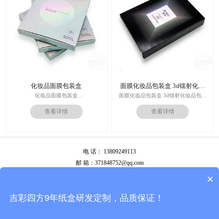
运输：全球发货，售后无忧
化妆品面膜包装盒
面膜化妆品包装盒 3d镭射化妆
品包装盒
化妆品面膜包装盒
面膜化妆品包装盒 3d镭射化妆品包装
材料：金银卡纸，特种纸
盒
查看详情
查看详情
工艺：uv，击凸，烫金
价格：根据材质及工艺、数量报价
印刷技术：专色印刷/四色印刷
周期：签订合同确认样板后7-15个工
内材料：特种纸
作日
后工工艺：烫金/UV/凹凸/浮雕
运输：全球发货，售后无忧
价格：根据材质及工艺、数量报价
电 话： 13809249113
周期：签订合同确认样板后7-15个工
作日
邮 箱：371848752@qq.com
运输：全球发货，售后无忧
公司地址：广州市白云区南岭南业八横路4号2栋厂房
×
备案号：
粤ICP备13087292号
吉彩四方9年纸盒研发定制，品质保证！