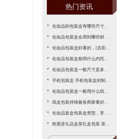
热门资讯
*
化妆品的包装盒有哪些尺寸，
*
包装尺寸需要怎么设定呢[吉彩
化妆品包装盒会用到哪些材
*
四方]
质？[吉彩四方]为您一一罗列
化妆品包装盒好看的，[吉彩四
*
出来
方]为客户做出各种好看包装案
化妆品包装盒都用什么内托，
*
例
[吉彩四方]常见的有三种材质
化妆品包装盒一般尺寸是多
*
少，实际测算的尺寸更精准[吉
手机包装盒 手机包装盒的制作
*
彩四方]
过程[吉彩四方]详解包装的制
化妆品包装盒一般用什么纸，
*
作流程
说说常用的材质都有哪些[吉彩
纸盒包装持续被各商家看好，
*
四方]
源于国家对环保的重视与监管
化妆品套盒包装盒类型，常见
*
[吉彩四方]新闻
的包装盒型有哪些呢？[吉彩四
铁观音礼品盒茶礼盒包装 茶叶
方]
包装盒礼盒定制厂家[吉彩四