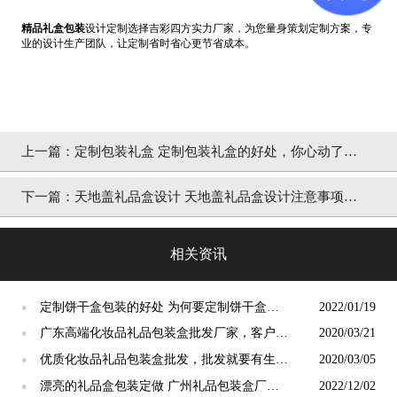
精品礼盒包装
设计定制选择吉彩四方实力厂家，为您量身策划定制方案，专
业的设计生产团队，让定制省时省心更节省成本。
上一篇：
定制包装礼盒 定制包装礼盒的好处，你心动了
吗？ [吉彩四方]
下一篇：
天地盖礼品盒设计 天地盖礼品盒设计注意事项，
看看自己是不是入误区了？ [吉彩四方]
相关资讯
定制饼干盒包装的好处 为何要定制饼干盒包
2022/01/19
●
装[吉彩四方]
广东高端化妆品礼品包装盒批发厂家，客户案
2020/03/21
●
例[吉彩四方]
优质化妆品礼品包装盒批发，批发就要有生产
2020/03/05
●
效率[吉彩四方]
漂亮的礼品盒包装定做 广州礼品包装盒厂家
2022/12/02
●