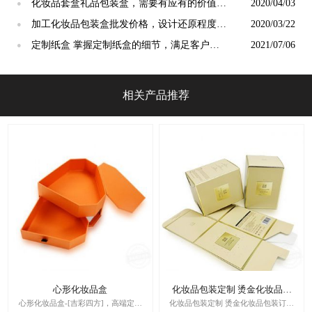
[吉彩四方]
化妆品套盒礼品包装盒，需要有应有的价值感
2020/04/03
●
[吉彩四方]
加工化妆品包装盒批发价格，设计还原程度
2020/03/22
●
[吉彩四方]
定制纸盒 掌握定制纸盒的细节，满足客户的
2021/07/06
●
不同需求 [吉彩四方]
相关产品推荐
心形化妆品盒
化妆品包装定制 烫金化妆品包
装订做
心形化妆品盒-[吉彩四方]，高端定制
化妆品包装定制 烫金化妆品包装订做