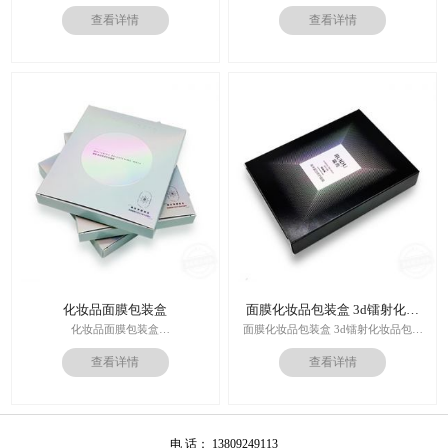
走心的礼品包装盒
厂家
查看详情
查看详情
多对1服务,德国SGD技术,3.0创意视觉
设计,实体工厂,德国海德堡7色UV印刷
印刷技术：专色印刷/四色印刷
机,全自动啤烫粘,节省工时26%
内材料：特种纸
后工工艺：烫金/UV/凹凸/浮雕
价格：根据材质及工艺、数量报价
周期：签订合同确认样板后7-15个工
作日
运输：全球发货，售后无忧
化妆品面膜包装盒
面膜化妆品包装盒 3d镭射化妆
品包装盒
化妆品面膜包装盒
面膜化妆品包装盒 3d镭射化妆品包装
材料：金银卡纸，特种纸
盒
查看详情
查看详情
工艺：uv，击凸，烫金
价格：根据材质及工艺、数量报价
印刷技术：专色印刷/四色印刷
周期：签订合同确认样板后7-15个工
内材料：特种纸
作日
后工工艺：烫金/UV/凹凸/浮雕
运输：全球发货，售后无忧
价格：根据材质及工艺、数量报价
电 话： 13809249113
周期：签订合同确认样板后7-15个工