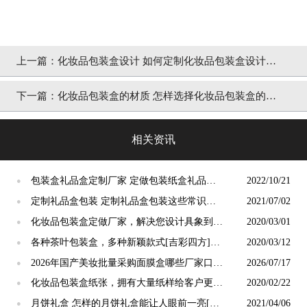
上一篇：
化妆品包装盒设计 如何定制化妆品包装盒设计才
能让化妆品大卖？ [吉彩四方]
下一篇：
化妆品包装盒的材质 怎样选择化妆品包装盒的材
质？ []
相关资讯
包装盒礼品盒定制厂家 定做包装纸盒礼品盒
2022/10/21
●
[吉彩四方]
定制礼品盒包装 定制礼品盒包装这些常识不
2021/07/02
●
能不知道 [吉彩四方]
化妆品包装盒定做厂家，解决您设计具象到包
2020/03/01
●
装盒上的问题[吉彩四方]
各种茶叶包装盒，多种新颖款式[吉彩四方]都
2020/03/12
●
有样板给客户参考
2026年国产美妆批量采购面膜盒哪些厂家口碑
2026/07/17
●
比较好：广州吉彩四方印务有限公司专业靠谱
化妆品包装盒纸张，拥有大量纸样给客户更直
2020/02/22
●
观的参考[吉彩四方]
月饼礼盒 怎样的月饼礼盒能让人眼前一亮[吉
2021/04/06
●