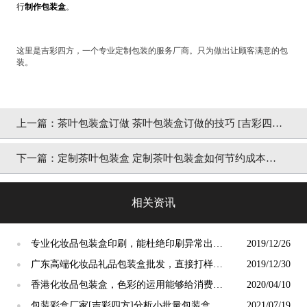
行
制作包装盒
。
这里是吉彩四方，一个专业定制包装的服务厂商。只为做出让顾客满意的包
装。
上一篇：
茶叶包装盒订做 茶叶包装盒订做的技巧 [吉彩四
方]
下一篇：
定制茶叶包装盒 定制茶叶包装盒如何节约成本，
还不快来补充知识 [吉彩四方]
相关资讯
专业化妆品包装盒印刷，能杜绝印刷异常出现
2019/12/26
●
的厂家[吉彩四方]
广东高端化妆品礼品包装盒批发，直接打样无
2019/12/30
●
需等待[吉彩四方]
香港化妆品包装盒，色彩的运用能够给消费者
2020/04/10
●
更好的体验[吉彩四方]
包装彩盒厂家[吉彩四方]分析小批量包装盒定
2021/07/19
●