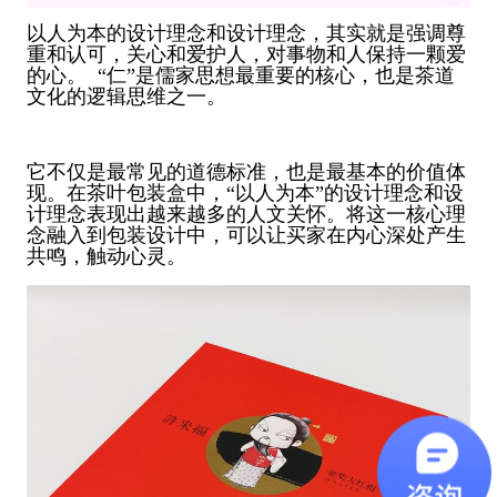
以人为本的设计理念和设计理念，其实就是强调尊
重和认可，关心和爱护人，对事物和人保持一颗爱
的心。 “仁”是儒家思想最重要的核心，也是茶道
文化的逻辑思维之一。
它不仅是最常见的道德标准，也是最基本的价值体
现。在茶叶包装盒中，“以人为本”的设计理念和设
计理念表现出越来越多的人文关怀。将这一核心理
念融入到包装设计中，可以让买家在内心深处产生
共鸣，触动心灵。