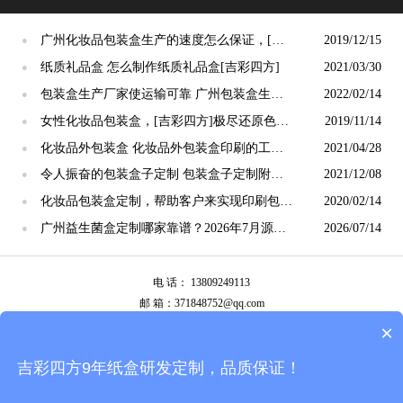
广州化妆品包装盒生产的速度怎么保证，[吉
2019/12/15
●
彩四方]的自我介绍
纸质礼品盒 怎么制作纸质礼品盒[吉彩四方]
2021/03/30
●
包装盒生产厂家使运输可靠 广州包装盒生产
2022/02/14
●
厂家[吉彩四方]
女性化妆品包装盒，[吉彩四方]极尽还原色彩
2019/11/14
●
让包装炫目多彩
化妆品外包装盒 化妆品外包装盒印刷的工艺
2021/04/28
●
讲解[吉彩四方]包装定制厂家
令人振奋的包装盒子定制 包装盒子定制附加
2021/12/08
●
组件[吉彩四方]
化妆品包装盒定制，帮助客户来实现印刷包装
2020/02/14
●
的自由[吉彩四方]
广州益生菌盒定制哪家靠谱？2026年7月源头
2026/07/14
●
工厂选购全攻略
电 话： 13809249113
邮 箱：371848752@qq.com
公司地址：广州市白云区南岭南业八横路4号2栋厂房
×
备案号：
粤ICP备13087292号
吉彩四方9年纸盒研发定制，品质保证！